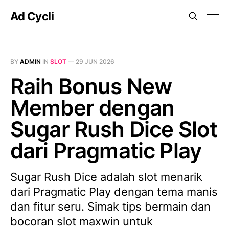
Ad Cycli
BY
ADMIN
IN
SLOT
—
29 JUN 2026
Raih Bonus New
Member dengan
Sugar Rush Dice Slot
dari Pragmatic Play
Sugar Rush Dice adalah slot menarik
dari Pragmatic Play dengan tema manis
dan fitur seru. Simak tips bermain dan
bocoran slot maxwin untuk