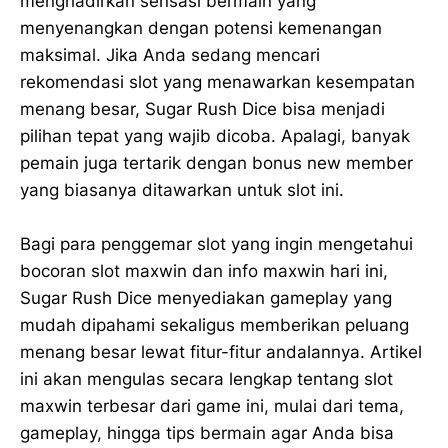
menghadirkan sensasi bermain yang
menyenangkan dengan potensi kemenangan
maksimal. Jika Anda sedang mencari
rekomendasi slot yang menawarkan kesempatan
menang besar, Sugar Rush Dice bisa menjadi
pilihan tepat yang wajib dicoba. Apalagi, banyak
pemain juga tertarik dengan bonus new member
yang biasanya ditawarkan untuk slot ini.
Bagi para penggemar slot yang ingin mengetahui
bocoran slot maxwin dan info maxwin hari ini,
Sugar Rush Dice menyediakan gameplay yang
mudah dipahami sekaligus memberikan peluang
menang besar lewat fitur-fitur andalannya. Artikel
ini akan mengulas secara lengkap tentang slot
maxwin terbesar dari game ini, mulai dari tema,
gameplay, hingga tips bermain agar Anda bisa