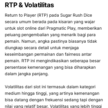
RTP & Volatilitas
Return to Player (RTP) pada Sugar Rush Dice
secara umum berada pada kisaran yang wajar
untuk slot online dari Pragmatic Play, memberikan
peluang pengembalian yang menarik bagi para
pemain. Namun, angka pastinya biasanya tidak
diungkap secara detail untuk menjaga
keseimbangan permainan dan fairness antar
pemain. RTP ini mengindikasikan seberapa besar
persentase kemenangan yang bisa diharapkan
dalam jangka panjang.
Volatilitas dari slot ini termasuk dalam kategori
medium hingga tinggi, yang artinya kemenangan
bisa datang dengan frekuensi sedang tapi dengan
nilai yang relatif besar. Volatilitas yang lebih tinggi