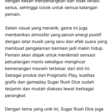
dengan kesan menyenangkan dan tidak terlalu
serius, sehingga cocok untuk semua kalangan
pemain.
Selain visual yang menarik, game ini juga
memberikan atmosfer yang penuh energi positif
dengan latar musik yang seru dan efek suara yang
membuat pengalaman bermain jadi makin hidup.
Pemain akan diajak untuk menikmati sensasi
petualangan manis sekaligus mengincar
kemenangan maxwin terbesar dari slot ini.
Sebagai produk dari Pragmatic Play, kualitas
grafis dan gameplay Sugar Rush Dice sudah
terjamin dan mudah diakses lewat berbagai
perangkat.
Dengan tema yang unik ini, Sugar Rush Dice juga