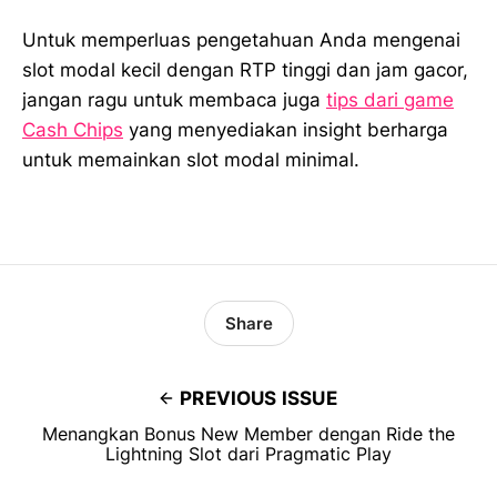
Untuk memperluas pengetahuan Anda mengenai
slot modal kecil dengan RTP tinggi dan jam gacor,
jangan ragu untuk membaca juga
tips dari game
Cash Chips
yang menyediakan insight berharga
untuk memainkan slot modal minimal.
Share
PREVIOUS ISSUE
Menangkan Bonus New Member dengan Ride the
Lightning Slot dari Pragmatic Play