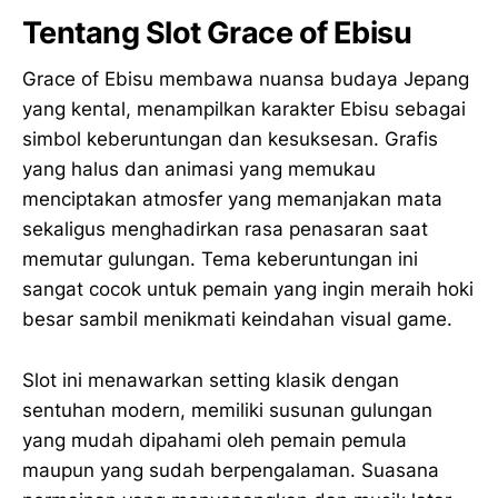
Tentang Slot Grace of Ebisu
Grace of Ebisu membawa nuansa budaya Jepang
yang kental, menampilkan karakter Ebisu sebagai
simbol keberuntungan dan kesuksesan. Grafis
yang halus dan animasi yang memukau
menciptakan atmosfer yang memanjakan mata
sekaligus menghadirkan rasa penasaran saat
memutar gulungan. Tema keberuntungan ini
sangat cocok untuk pemain yang ingin meraih hoki
besar sambil menikmati keindahan visual game.
Slot ini menawarkan setting klasik dengan
sentuhan modern, memiliki susunan gulungan
yang mudah dipahami oleh pemain pemula
maupun yang sudah berpengalaman. Suasana