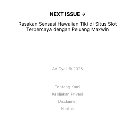
NEXT ISSUE
Rasakan Sensasi Hawaiian Tiki di Situs Slot
Terpercaya dengan Peluang Maxwin
Ad Cycli © 2026
Tentang Kami
Kebijakan Privasi
Disclaimer
Kontak