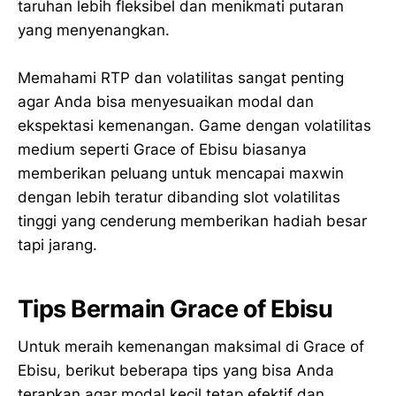
taruhan lebih fleksibel dan menikmati putaran
yang menyenangkan.
Memahami RTP dan volatilitas sangat penting
agar Anda bisa menyesuaikan modal dan
ekspektasi kemenangan. Game dengan volatilitas
medium seperti Grace of Ebisu biasanya
memberikan peluang untuk mencapai maxwin
dengan lebih teratur dibanding slot volatilitas
tinggi yang cenderung memberikan hadiah besar
tapi jarang.
Tips Bermain Grace of Ebisu
Untuk meraih kemenangan maksimal di Grace of
Ebisu, berikut beberapa tips yang bisa Anda
terapkan agar modal kecil tetap efektif dan