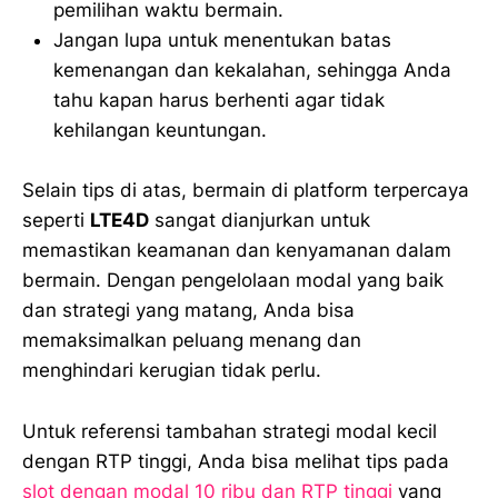
pemilihan waktu bermain.
Jangan lupa untuk menentukan batas
kemenangan dan kekalahan, sehingga Anda
tahu kapan harus berhenti agar tidak
kehilangan keuntungan.
Selain tips di atas, bermain di platform terpercaya
seperti
LTE4D
sangat dianjurkan untuk
memastikan keamanan dan kenyamanan dalam
bermain. Dengan pengelolaan modal yang baik
dan strategi yang matang, Anda bisa
memaksimalkan peluang menang dan
menghindari kerugian tidak perlu.
Untuk referensi tambahan strategi modal kecil
dengan RTP tinggi, Anda bisa melihat tips pada
slot dengan modal 10 ribu dan RTP tinggi
yang