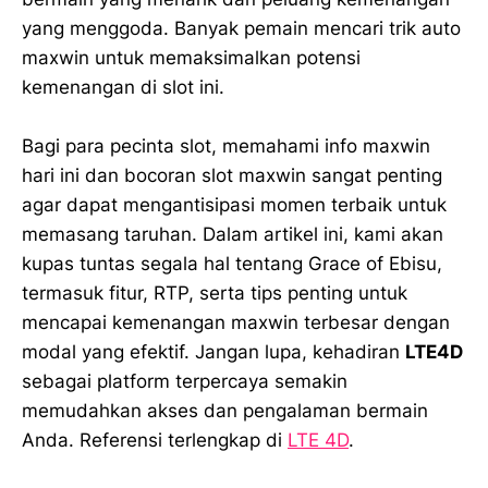
yang menggoda. Banyak pemain mencari trik auto
maxwin untuk memaksimalkan potensi
kemenangan di slot ini.
Bagi para pecinta slot, memahami info maxwin
hari ini dan bocoran slot maxwin sangat penting
agar dapat mengantisipasi momen terbaik untuk
memasang taruhan. Dalam artikel ini, kami akan
kupas tuntas segala hal tentang Grace of Ebisu,
termasuk fitur, RTP, serta tips penting untuk
mencapai kemenangan maxwin terbesar dengan
modal yang efektif. Jangan lupa, kehadiran
LTE4D
sebagai platform terpercaya semakin
memudahkan akses dan pengalaman bermain
Anda. Referensi terlengkap di
LTE 4D
.