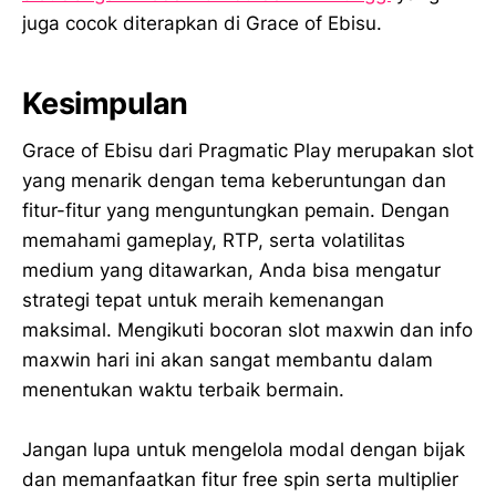
juga cocok diterapkan di Grace of Ebisu.
Kesimpulan
Grace of Ebisu dari Pragmatic Play merupakan slot
yang menarik dengan tema keberuntungan dan
fitur-fitur yang menguntungkan pemain. Dengan
memahami gameplay, RTP, serta volatilitas
medium yang ditawarkan, Anda bisa mengatur
strategi tepat untuk meraih kemenangan
maksimal. Mengikuti bocoran slot maxwin dan info
maxwin hari ini akan sangat membantu dalam
menentukan waktu terbaik bermain.
Jangan lupa untuk mengelola modal dengan bijak
dan memanfaatkan fitur free spin serta multiplier