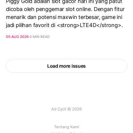
Piggy Gold adalah slot gacor hari ini yang patut
dicoba oleh penggemar slot online. Dengan fitur
menarik dan potensi maxwin terbesar, game ini
jadi pilihan favorit di <strong>LTE4D</strong>.
05 AUG 2026
3 MIN READ
Load more issues
Ad Cycli © 2026
Tentang Kami