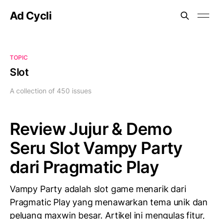
Ad Cycli
TOPIC
Slot
A collection of 450 issues
Review Jujur & Demo
Seru Slot Vampy Party
dari Pragmatic Play
Vampy Party adalah slot game menarik dari
Pragmatic Play yang menawarkan tema unik dan
peluang maxwin besar. Artikel ini mengulas fitur,