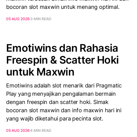
bocoran slot maxwin untuk menang optimal.
05 AUG 2026
3 MIN READ
Emotiwins dan Rahasia
Freespin & Scatter Hoki
untuk Maxwin
Emotiwins adalah slot menarik dari Pragmatic
Play yang menyajikan pengalaman bermain
dengan freespin dan scatter hoki. Simak
bocoran slot maxwin dan info maxwin hari ini
yang wajib diketahui para pecinta slot.
05 AUG 2026
4 MIN READ