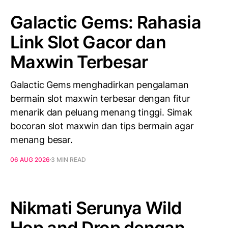
Galactic Gems: Rahasia
Link Slot Gacor dan
Maxwin Terbesar
Galactic Gems menghadirkan pengalaman
bermain slot maxwin terbesar dengan fitur
menarik dan peluang menang tinggi. Simak
bocoran slot maxwin dan tips bermain agar
menang besar.
06 AUG 2026
3 MIN READ
Nikmati Serunya Wild
Hop and Drop dengan