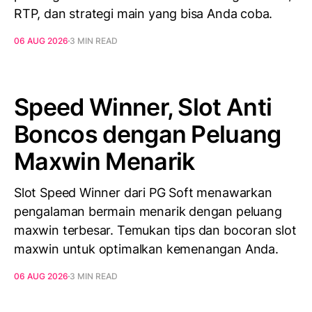
RTP, dan strategi main yang bisa Anda coba.
06 AUG 2026
3 MIN READ
Speed Winner, Slot Anti
Boncos dengan Peluang
Maxwin Menarik
Slot Speed Winner dari PG Soft menawarkan
pengalaman bermain menarik dengan peluang
maxwin terbesar. Temukan tips dan bocoran slot
maxwin untuk optimalkan kemenangan Anda.
06 AUG 2026
3 MIN READ