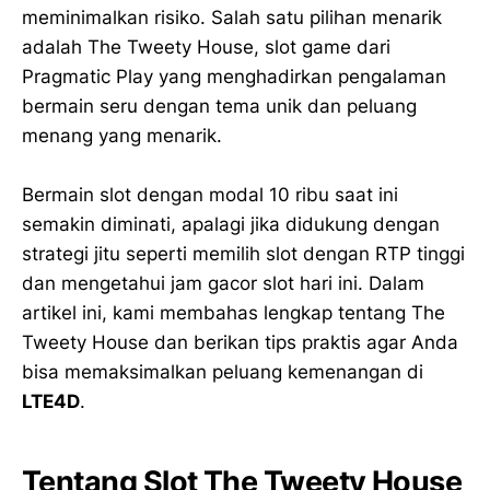
meminimalkan risiko. Salah satu pilihan menarik
adalah The Tweety House, slot game dari
Pragmatic Play yang menghadirkan pengalaman
bermain seru dengan tema unik dan peluang
menang yang menarik.
Bermain slot dengan modal 10 ribu saat ini
semakin diminati, apalagi jika didukung dengan
strategi jitu seperti memilih slot dengan RTP tinggi
dan mengetahui jam gacor slot hari ini. Dalam
artikel ini, kami membahas lengkap tentang The
Tweety House dan berikan tips praktis agar Anda
bisa memaksimalkan peluang kemenangan di
LTE4D
.
Tentang Slot The Tweety House