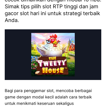
Simak tips pilih slot RTP tinggi dan jam
gacor slot hari ini untuk strategi terbaik
Anda.
Bagi para penggemar slot, mencoba berbagai
game dengan modal kecil adalah cara terbaik
untuk menikmati keseruan sekaligus