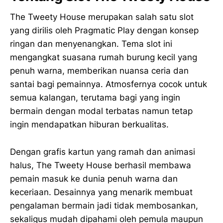
The Tweety House merupakan salah satu slot
yang dirilis oleh Pragmatic Play dengan konsep
ringan dan menyenangkan. Tema slot ini
mengangkat suasana rumah burung kecil yang
penuh warna, memberikan nuansa ceria dan
santai bagi pemainnya. Atmosfernya cocok untuk
semua kalangan, terutama bagi yang ingin
bermain dengan modal terbatas namun tetap
ingin mendapatkan hiburan berkualitas.
Dengan grafis kartun yang ramah dan animasi
halus, The Tweety House berhasil membawa
pemain masuk ke dunia penuh warna dan
keceriaan. Desainnya yang menarik membuat
pengalaman bermain jadi tidak membosankan,
sekaligus mudah dipahami oleh pemula maupun