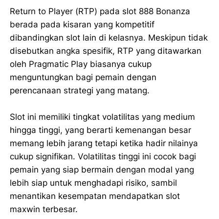
Return to Player (RTP) pada slot 888 Bonanza
berada pada kisaran yang kompetitif
dibandingkan slot lain di kelasnya. Meskipun tidak
disebutkan angka spesifik, RTP yang ditawarkan
oleh Pragmatic Play biasanya cukup
menguntungkan bagi pemain dengan
perencanaan strategi yang matang.
Slot ini memiliki tingkat volatilitas yang medium
hingga tinggi, yang berarti kemenangan besar
memang lebih jarang tetapi ketika hadir nilainya
cukup signifikan. Volatilitas tinggi ini cocok bagi
pemain yang siap bermain dengan modal yang
lebih siap untuk menghadapi risiko, sambil
menantikan kesempatan mendapatkan slot
maxwin terbesar.