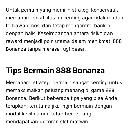
Untuk pemain yang memilih strategi konservatif,
memahami volatilitas ini penting agar tidak mudah
terbawa emosi dan tetap mengontrol bankroll
dengan baik. Keseimbangan antara risiko dan
reward menjadi poin utama dalam menikmati 888
Bonanza tanpa merasa rugi besar.
Tips Bermain 888 Bonanza
Memahami strategi bermain sangat penting untuk
memaksimalkan peluang menang di game 888
Bonanza. Berikut beberapa tips yang bisa Anda
terapkan, terutama jika ingin bermain dengan
modal kecil namun tetap berpeluang
mendapatkan bocoran slot maxwin: