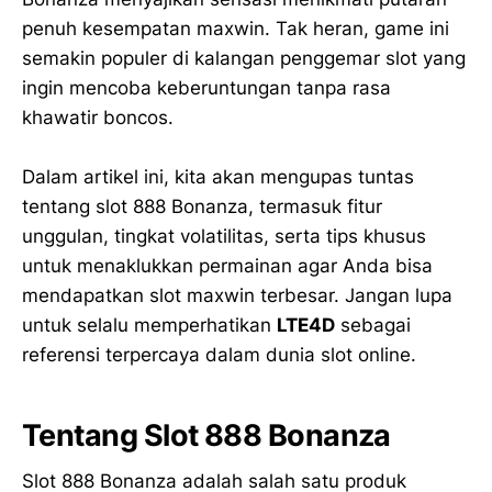
penuh kesempatan maxwin. Tak heran, game ini
semakin populer di kalangan penggemar slot yang
ingin mencoba keberuntungan tanpa rasa
khawatir boncos.
Dalam artikel ini, kita akan mengupas tuntas
tentang slot 888 Bonanza, termasuk fitur
unggulan, tingkat volatilitas, serta tips khusus
untuk menaklukkan permainan agar Anda bisa
mendapatkan slot maxwin terbesar. Jangan lupa
untuk selalu memperhatikan
LTE4D
sebagai
referensi terpercaya dalam dunia slot online.
Tentang Slot 888 Bonanza
Slot 888 Bonanza adalah salah satu produk