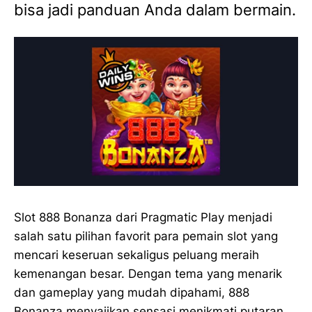
bisa jadi panduan Anda dalam bermain.
Slot 888 Bonanza dari Pragmatic Play menjadi
salah satu pilihan favorit para pemain slot yang
mencari keseruan sekaligus peluang meraih
kemenangan besar. Dengan tema yang menarik
dan gameplay yang mudah dipahami, 888
Bonanza menyajikan sensasi menikmati putaran