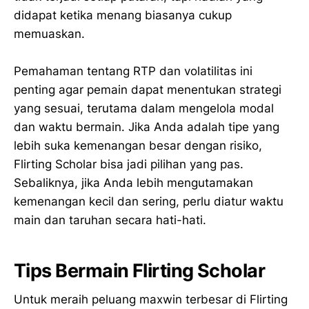
didapat ketika menang biasanya cukup
memuaskan.
Pemahaman tentang RTP dan volatilitas ini
penting agar pemain dapat menentukan strategi
yang sesuai, terutama dalam mengelola modal
dan waktu bermain. Jika Anda adalah tipe yang
lebih suka kemenangan besar dengan risiko,
Flirting Scholar bisa jadi pilihan yang pas.
Sebaliknya, jika Anda lebih mengutamakan
kemenangan kecil dan sering, perlu diatur waktu
main dan taruhan secara hati-hati.
Tips Bermain Flirting Scholar
Untuk meraih peluang maxwin terbesar di Flirting