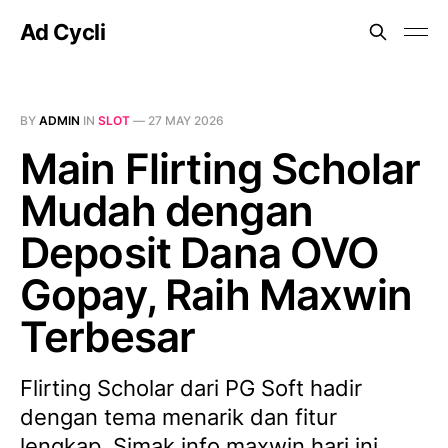
Ad Cycli
BY
ADMIN
IN
SLOT
—
27 MAY 2026
Main Flirting Scholar
Mudah dengan
Deposit Dana OVO
Gopay, Raih Maxwin
Terbesar
Flirting Scholar dari PG Soft hadir
dengan tema menarik dan fitur
lengkap. Simak info maxwin hari ini