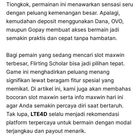
Tiongkok, permainan ini menawarkan sensasi seru
dengan peluang kemenangan besar. Apalagi,
kemudahan deposit menggunakan Dana, OVO,
maupun Gopay membuat akses bermain jadi
semakin praktis dan cepat tanpa hambatan.
Bagi pemain yang sedang mencari slot maxwin
terbesar, Flirting Scholar bisa jadi pilihan tepat.
Game ini menghadirkan peluang menang
signifikan lewat beragam fitur spesial yang
memikat. Di artikel ini, kami juga akan membahas
bocoran slot maxwin serta info maxwin hari ini
agar Anda semakin percaya diri saat bertaruh.
Tak lupa,
LTE4D
selalu menjadi rekomendasi
platform terpercaya untuk bermain dengan modal
terjangkau dan payout menarik.