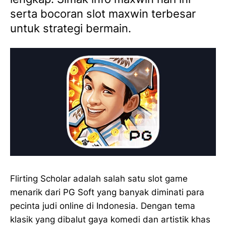
serta bocoran slot maxwin terbesar
untuk strategi bermain.
Flirting Scholar adalah salah satu slot game
menarik dari PG Soft yang banyak diminati para
pecinta judi online di Indonesia. Dengan tema
klasik yang dibalut gaya komedi dan artistik khas