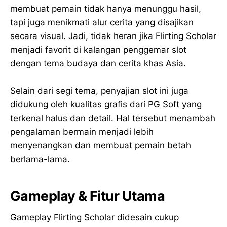
membuat pemain tidak hanya menunggu hasil,
tapi juga menikmati alur cerita yang disajikan
secara visual. Jadi, tidak heran jika Flirting Scholar
menjadi favorit di kalangan penggemar slot
dengan tema budaya dan cerita khas Asia.
Selain dari segi tema, penyajian slot ini juga
didukung oleh kualitas grafis dari PG Soft yang
terkenal halus dan detail. Hal tersebut menambah
pengalaman bermain menjadi lebih
menyenangkan dan membuat pemain betah
berlama-lama.
Gameplay & Fitur Utama
Gameplay Flirting Scholar didesain cukup