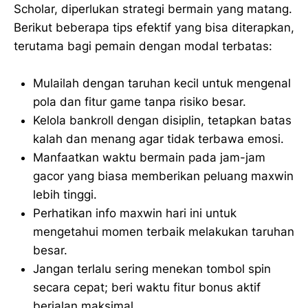
Scholar, diperlukan strategi bermain yang matang.
Berikut beberapa tips efektif yang bisa diterapkan,
terutama bagi pemain dengan modal terbatas:
Mulailah dengan taruhan kecil untuk mengenal
pola dan fitur game tanpa risiko besar.
Kelola bankroll dengan disiplin, tetapkan batas
kalah dan menang agar tidak terbawa emosi.
Manfaatkan waktu bermain pada jam-jam
gacor yang biasa memberikan peluang maxwin
lebih tinggi.
Perhatikan info maxwin hari ini untuk
mengetahui momen terbaik melakukan taruhan
besar.
Jangan terlalu sering menekan tombol spin
secara cepat; beri waktu fitur bonus aktif
berjalan maksimal.