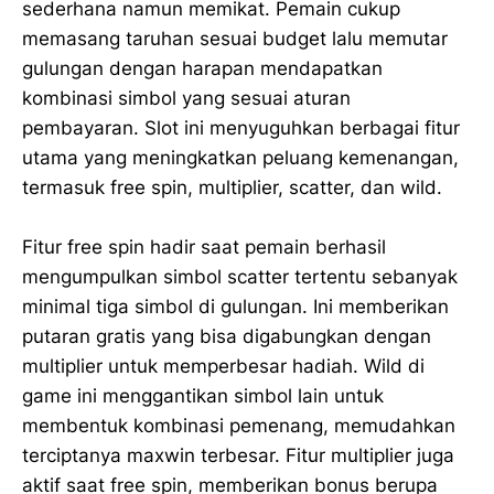
sederhana namun memikat. Pemain cukup
memasang taruhan sesuai budget lalu memutar
gulungan dengan harapan mendapatkan
kombinasi simbol yang sesuai aturan
pembayaran. Slot ini menyuguhkan berbagai fitur
utama yang meningkatkan peluang kemenangan,
termasuk free spin, multiplier, scatter, dan wild.
Fitur free spin hadir saat pemain berhasil
mengumpulkan simbol scatter tertentu sebanyak
minimal tiga simbol di gulungan. Ini memberikan
putaran gratis yang bisa digabungkan dengan
multiplier untuk memperbesar hadiah. Wild di
game ini menggantikan simbol lain untuk
membentuk kombinasi pemenang, memudahkan
terciptanya maxwin terbesar. Fitur multiplier juga
aktif saat free spin, memberikan bonus berupa