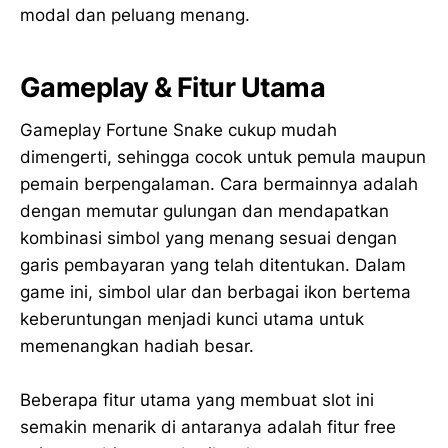
modal dan peluang menang.
Gameplay & Fitur Utama
Gameplay Fortune Snake cukup mudah
dimengerti, sehingga cocok untuk pemula maupun
pemain berpengalaman. Cara bermainnya adalah
dengan memutar gulungan dan mendapatkan
kombinasi simbol yang menang sesuai dengan
garis pembayaran yang telah ditentukan. Dalam
game ini, simbol ular dan berbagai ikon bertema
keberuntungan menjadi kunci utama untuk
memenangkan hadiah besar.
Beberapa fitur utama yang membuat slot ini
semakin menarik di antaranya adalah fitur free