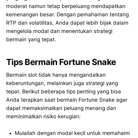
moderat namun tetap berpeluang mendapatkan
kemenangan besar. Dengan pemahaman tentang
RTP dan volatilitas, Anda dapat lebih bijak dalam
mengelola modal dan menentukan strategi
bermain yang tepat.
Tips Bermain Fortune Snake
Bermain slot tidak hanya mengandalkan
keberuntungan, melainkan juga strategi yang
tepat. Berikut beberapa tips penting yang bisa
Anda terapkan saat bermain Fortune Snake agar
dapat memaksimalkan peluang menang dan
meminimalkan risiko kerugian:
Mulailah dengan modal kecil untuk memahami