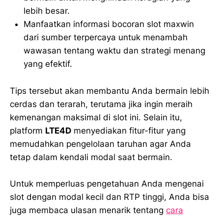
lebih besar.
Manfaatkan informasi bocoran slot maxwin
dari sumber terpercaya untuk menambah
wawasan tentang waktu dan strategi menang
yang efektif.
Tips tersebut akan membantu Anda bermain lebih
cerdas dan terarah, terutama jika ingin meraih
kemenangan maksimal di slot ini. Selain itu,
platform
LTE4D
menyediakan fitur-fitur yang
memudahkan pengelolaan taruhan agar Anda
tetap dalam kendali modal saat bermain.
Untuk memperluas pengetahuan Anda mengenai
slot dengan modal kecil dan RTP tinggi, Anda bisa
juga membaca ulasan menarik tentang
cara