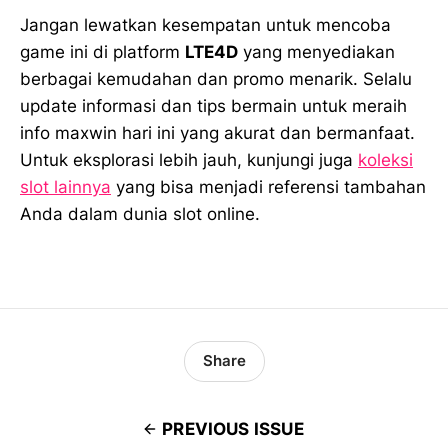
Jangan lewatkan kesempatan untuk mencoba
game ini di platform
LTE4D
yang menyediakan
berbagai kemudahan dan promo menarik. Selalu
update informasi dan tips bermain untuk meraih
info maxwin hari ini yang akurat dan bermanfaat.
Untuk eksplorasi lebih jauh, kunjungi juga
koleksi
slot lainnya
yang bisa menjadi referensi tambahan
Anda dalam dunia slot online.
Share
PREVIOUS ISSUE