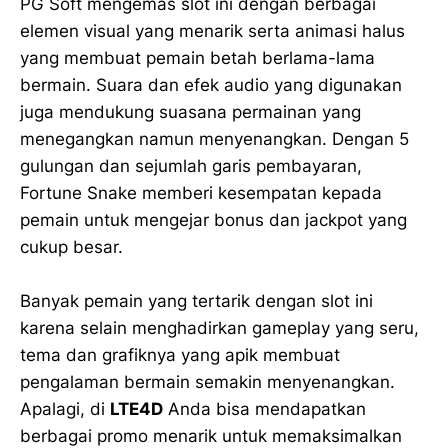
PG Soft mengemas slot ini dengan berbagai
elemen visual yang menarik serta animasi halus
yang membuat pemain betah berlama-lama
bermain. Suara dan efek audio yang digunakan
juga mendukung suasana permainan yang
menegangkan namun menyenangkan. Dengan 5
gulungan dan sejumlah garis pembayaran,
Fortune Snake memberi kesempatan kepada
pemain untuk mengejar bonus dan jackpot yang
cukup besar.
Banyak pemain yang tertarik dengan slot ini
karena selain menghadirkan gameplay yang seru,
tema dan grafiknya yang apik membuat
pengalaman bermain semakin menyenangkan.
Apalagi, di
LTE4D
Anda bisa mendapatkan
berbagai promo menarik untuk memaksimalkan