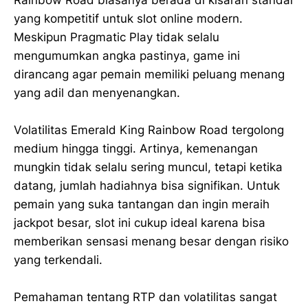
yang kompetitif untuk slot online modern.
Meskipun Pragmatic Play tidak selalu
mengumumkan angka pastinya, game ini
dirancang agar pemain memiliki peluang menang
yang adil dan menyenangkan.
Volatilitas Emerald King Rainbow Road tergolong
medium hingga tinggi. Artinya, kemenangan
mungkin tidak selalu sering muncul, tetapi ketika
datang, jumlah hadiahnya bisa signifikan. Untuk
pemain yang suka tantangan dan ingin meraih
jackpot besar, slot ini cukup ideal karena bisa
memberikan sensasi menang besar dengan risiko
yang terkendali.
Pemahaman tentang RTP dan volatilitas sangat