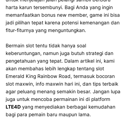
harta karun tersembunyi. Bagi Anda yang ingin
memanfaatkan bonus new member, game ini bisa
jadi pilihan tepat karena potensi kemenangan dan
fitur-fiturnya yang menguntungkan.
Bermain slot tentu tidak hanya soal
keberuntungan, namun juga butuh strategi dan
pengetahuan yang tepat. Dalam artikel ini, kami
akan membahas lebih lengkap tentang slot
Emerald King Rainbow Road, termasuk bocoran
slot maxwin, info maxwin hari ini, dan tips terbaik
agar peluang menang semakin besar. Jangan lupa
juga untuk mencoba permainan ini di platform
LTE4D
yang menyediakan berbagai kemudahan
bagi para pemain baru maupun lama.