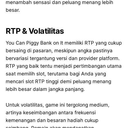
menambah sensasi dan peluang menang lebih
besar.
RTP & Volatilitas
You Can Piggy Bank on It memiliki RTP yang cukup
bersaing di pasaran, meskipun angka pastinya
bervariasi tergantung versi dan provider platform.
RTP yang baik tentu menjadi pertimbangan utama
saat memilih slot, terutama bagi Anda yang
mencari slot RTP tinggi demi peluang menang
lebih besar dalam jangka panjang.
Untuk volatilitas, game ini tergolong medium,
artinya keseimbangan antara frekuensi
kemenangan dan besaran hadiah cukup
seimbang. Pemain akan mendapatkan