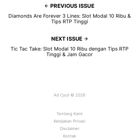
PREVIOUS ISSUE
Diamonds Are Forever 3 Lines: Slot Modal 10 Ribu &
Tips RTP Tinggi
NEXT ISSUE
Tic Tac Take: Slot Modal 10 Ribu dengan Tips RTP
Tinggi & Jam Gacor
Ad Cycli © 2026
Tentang Kami
Kebijakan Privasi
Disclaimer
Kontak