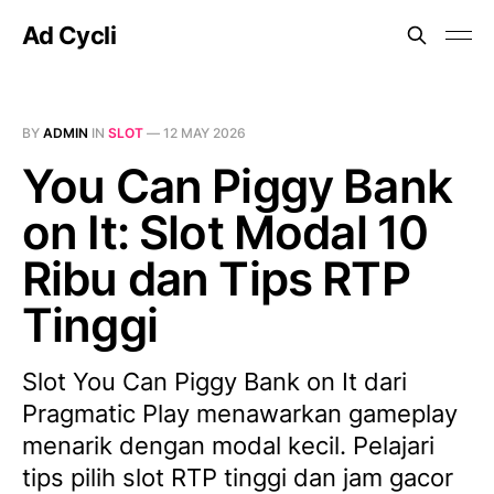
Ad Cycli
BY
ADMIN
IN
SLOT
—
12 MAY 2026
You Can Piggy Bank
on It: Slot Modal 10
Ribu dan Tips RTP
Tinggi
Slot You Can Piggy Bank on It dari
Pragmatic Play menawarkan gameplay
menarik dengan modal kecil. Pelajari
tips pilih slot RTP tinggi dan jam gacor