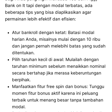
Bank on It tapi dengan modal terbatas, ada
beberapa tips yang bisa diaplikasikan agar
permainan lebih efektif dan efisien:
Atur bankroll dengan ketat: Batasi modal
harian Anda, misalnya mulai dengan 10 ribu
dan jangan pernah melebihi batas yang sudah
ditentukan.
Pilih taruhan kecil di awal: Mulailah dengan
taruhan minimum sebelum menaikkan nominal
secara bertahap jika merasa keberuntungan
berpihak.
Manfaatkan fitur free spin dan bonus: Tunggu
momen fitur bonus aktif karena ini peluang
terbaik untuk menang besar tanpa tambahan
modal.