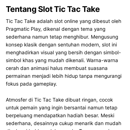
Tentang Slot Tic Tac Take
Tic Tac Take adalah slot online yang dibesut oleh
Pragmatic Play, dikenal dengan tema yang
sederhana namun tetap menghibur. Mengusung
konsep klasik dengan sentuhan modern, slot ini
menghadirkan visual yang bersih dengan simbol-
simbol khas yang mudah dikenali. Warna-warna
cerah dan animasi halus membuat suasana
permainan menjadi lebih hidup tanpa mengurangi
fokus pada gameplay.
Atmosfer di Tic Tac Take dibuat ringan, cocok
untuk pemain yang ingin bersantai namun tetap
berpeluang mendapatkan hadiah besar. Meski
sederhana, desainnya cukup menarik dan mudah