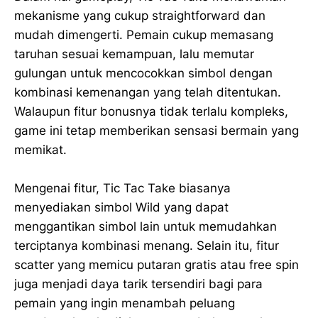
mekanisme yang cukup straightforward dan
mudah dimengerti. Pemain cukup memasang
taruhan sesuai kemampuan, lalu memutar
gulungan untuk mencocokkan simbol dengan
kombinasi kemenangan yang telah ditentukan.
Walaupun fitur bonusnya tidak terlalu kompleks,
game ini tetap memberikan sensasi bermain yang
memikat.
Mengenai fitur, Tic Tac Take biasanya
menyediakan simbol Wild yang dapat
menggantikan simbol lain untuk memudahkan
terciptanya kombinasi menang. Selain itu, fitur
scatter yang memicu putaran gratis atau free spin
juga menjadi daya tarik tersendiri bagi para
pemain yang ingin menambah peluang