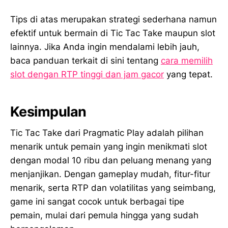
Tips di atas merupakan strategi sederhana namun
efektif untuk bermain di Tic Tac Take maupun slot
lainnya. Jika Anda ingin mendalami lebih jauh,
baca panduan terkait di sini tentang
cara memilih
slot dengan RTP tinggi dan jam gacor
yang tepat.
Kesimpulan
Tic Tac Take dari Pragmatic Play adalah pilihan
menarik untuk pemain yang ingin menikmati slot
dengan modal 10 ribu dan peluang menang yang
menjanjikan. Dengan gameplay mudah, fitur-fitur
menarik, serta RTP dan volatilitas yang seimbang,
game ini sangat cocok untuk berbagai tipe
pemain, mulai dari pemula hingga yang sudah