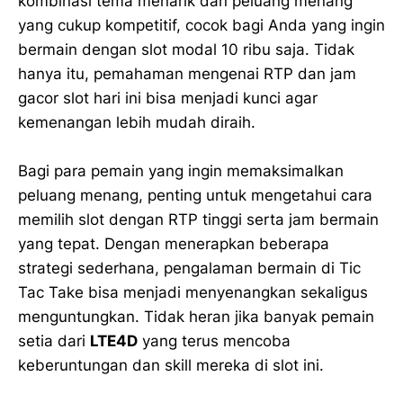
kombinasi tema menarik dan peluang menang
yang cukup kompetitif, cocok bagi Anda yang ingin
bermain dengan slot modal 10 ribu saja. Tidak
hanya itu, pemahaman mengenai RTP dan jam
gacor slot hari ini bisa menjadi kunci agar
kemenangan lebih mudah diraih.
Bagi para pemain yang ingin memaksimalkan
peluang menang, penting untuk mengetahui cara
memilih slot dengan RTP tinggi serta jam bermain
yang tepat. Dengan menerapkan beberapa
strategi sederhana, pengalaman bermain di Tic
Tac Take bisa menjadi menyenangkan sekaligus
menguntungkan. Tidak heran jika banyak pemain
setia dari
LTE4D
yang terus mencoba
keberuntungan dan skill mereka di slot ini.