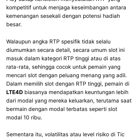
kompetitif untuk menjaga keseimbangan antara
kemenangan sesekali dengan potensi hadiah
besar.
Walaupun angka RTP spesifik tidak selalu
diumumkan secara detail, secara umum slot ini
masuk dalam kategori RTP tinggi atau di atas
rata-rata, sehingga cocok untuk pemain yang
mencari slot dengan peluang menang yang adil.
Dalam memilih slot dengan RTP tinggi, pemain di
LTE4D
biasanya mendapatkan keuntungan lebih
dari modal yang mereka keluarkan, terutama saat
bermain dengan modal terbatas seperti slot
modal 10 ribu.
Sementara itu, volatilitas atau level risiko di Tic