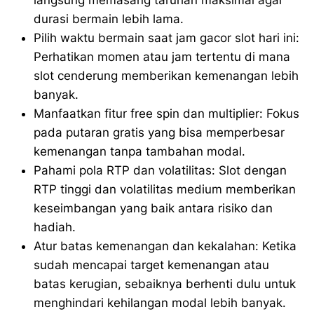
langsung memasang taruhan maksimal agar
durasi bermain lebih lama.
Pilih waktu bermain saat jam gacor slot hari ini:
Perhatikan momen atau jam tertentu di mana
slot cenderung memberikan kemenangan lebih
banyak.
Manfaatkan fitur free spin dan multiplier: Fokus
pada putaran gratis yang bisa memperbesar
kemenangan tanpa tambahan modal.
Pahami pola RTP dan volatilitas: Slot dengan
RTP tinggi dan volatilitas medium memberikan
keseimbangan yang baik antara risiko dan
hadiah.
Atur batas kemenangan dan kekalahan: Ketika
sudah mencapai target kemenangan atau
batas kerugian, sebaiknya berhenti dulu untuk
menghindari kehilangan modal lebih banyak.