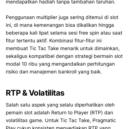
mendapatkan hadiah tanpa tambahan taruhan.
Penggunaan multiplier juga sering ditemui di slot
ini, di mana kemenangan bisa dikalikan hingga
beberapa kali lipat selama sesi free spin atau saat
fitur tertentu aktif. Kombinasi fitur-fitur ini
membuat Tic Tac Take menarik untuk dimainkan,
sekaligus kompatibel dengan strategi bermain slot
modal 10 ribu yang mengandalkan perhitungan
risiko dan manajemen bankroll yang baik.
RTP & Volatilitas
Salah satu aspek yang selalu diperhatikan oleh
pemain slot adalah Return to Player (RTP) dan
volatilitas game. Untuk Tic Tac Take, Pragmatic
Play cukup konsisten menyediakan RTP yang