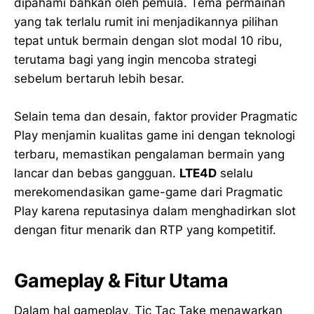
dipahami bahkan oleh pemula. Tema permainan
yang tak terlalu rumit ini menjadikannya pilihan
tepat untuk bermain dengan slot modal 10 ribu,
terutama bagi yang ingin mencoba strategi
sebelum bertaruh lebih besar.
Selain tema dan desain, faktor provider Pragmatic
Play menjamin kualitas game ini dengan teknologi
terbaru, memastikan pengalaman bermain yang
lancar dan bebas gangguan.
LTE4D
selalu
merekomendasikan game-game dari Pragmatic
Play karena reputasinya dalam menghadirkan slot
dengan fitur menarik dan RTP yang kompetitif.
Gameplay & Fitur Utama
Dalam hal gameplay, Tic Tac Take menawarkan