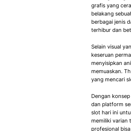
grafis yang cer
belakang sebuah
berbagai jenis
terhibur dan bet
Selain visual 
keseruan perma
menyisipkan ani
memuaskan. The
yang mencari sl
Dengan konsep y
dan platform se
slot hari ini u
memiliki varian
profesional bi