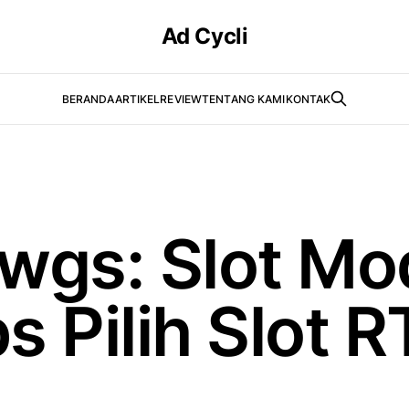
Ad Cycli
BERANDA
ARTIKEL
REVIEW
TENTANG KAMI
KONTAK
wgs: Slot Mo
 Pilih Slot R