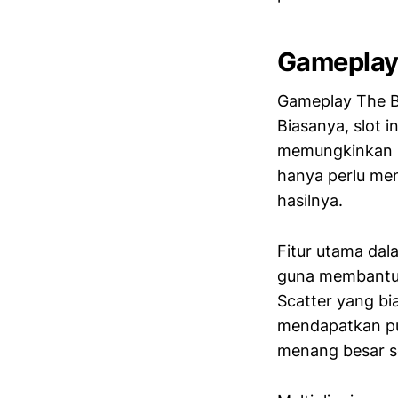
Gameplay 
Gameplay The B
Biasanya, slot 
memungkinkan b
hanya perlu me
hasilnya.
Fitur utama dal
guna membantu 
Scatter yang bia
mendapatkan put
menang besar s