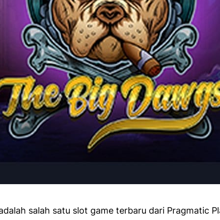
dalah salah satu slot game terbaru dari Pragmatic Pl