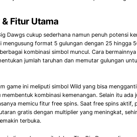
& Fitur Utama
ig Dawgs cukup sederhana namun penuh potensi k
ini mengusung format 5 gulungan dengan 25 hingga 5
erbagai kombinasi simbol muncul. Cara bermainny
nentukan jumlah taruhan dan memutar gulungan untu
am game ini meliputi simbol Wild yang bisa mengganti
membentuk kombinasi kemenangan. Selain itu ada j
sanya memicu fitur free spins. Saat free spins aktif,
aran gratis dengan multiplier yang meningkat, seh
emakin terbuka.