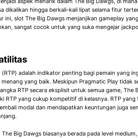
 menjadi aspek menarik dalam The Big Dawgs, di mana
dikalikan hingga berkali-kali lipat selama fitur terten
tur ini, slot The Big Dawgs menjanjikan gameplay yan
kan, sangat cocok untuk yang suka mengejar jackp
tilitas
r (RTP) adalah indikator penting bagi pemain yang ing
menang yang baik. Meskipun Pragmatic Play tidak se
gka RTP secara eksplisit untuk semua game, The 
iki RTP yang cukup kompetitif di kelasnya. RTP yang t
kembali modal dan mendapatkan keuntungan juga se
njang.
am The Big Dawgs biasanya berada pada level medium,