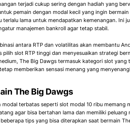
angan terjadi cukup sering dengan hadiah yang bervari
ntuk pemain dengan modal kecil yang ingin bermai
 terlalu lama untuk mendapatkan kemenangan. Ini 
atur manajemen bankroll agar tetap stabil.
nasi antara RTP dan volatilitas akan membantu An
 pilih slot RTP tinggi dan menyesuaikan strategi be
 medium, The Big Dawgs termasuk kategori slot yang ti
 tetap memberikan sensasi menang yang menyenang
ain The Big Dawgs
 modal terbatas seperti slot modal 10 ribu memang 
atang agar bisa bertahan lama dan memiliki peluan
t beberapa tips yang bisa diterapkan saat bermain T