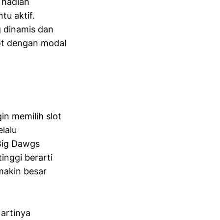
 hadiah
tu aktif.
g dinamis dan
ot dengan modal
in memilih slot
lalu
Big Dawgs
inggi berarti
makin besar
 artinya