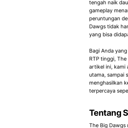
tengah naik da
gameplay menari
peruntungan den
Dawgs tidak hany
yang bisa didap
Bagi Anda yang s
RTP tinggi, The
artikel ini, ka
utama, sampai s
menghasilkan k
terpercaya sepe
Tentang S
The Big Dawgs 