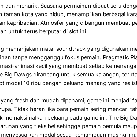
ah dan menarik. Suasana permainan dibuat seru denga
 taman kota yang hidup, menampilkan berbagai karak
 dan kepribadian. Atmosfer yang dibangun membuat 
ah untuk terus berputar di slot ini.
yang memanjakan mata, soundtrack yang digunakan 
inan tanpa mengganggu fokus pemain. Pragmatic Pla
masi-animasi kecil yang membuat setiap kemenangan
 Big Dawgs dirancang untuk semua kalangan, terut
ot modal 10 ribu dengan peluang menang yang realist
ang fresh dan mudah dipahami, game ini menjadi fa
rupa. Tidak heran jika para pemain sering mencari ta
ntuk memaksimalkan peluang pada game ini. The Big D
 taruhan yang fleksibel sehingga pemain pemula mau
sa menyesuaikan modal sesuai kemampuan masing-ma