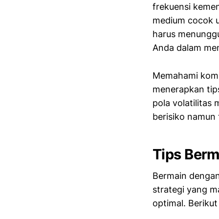
frekuensi kemen
medium cocok u
harus menunggu
Anda dalam meng
Memahami kombi
menerapkan tips
pola volatilitas
berisiko namun
Tips Berm
Bermain dengan
strategi yang m
optimal. Beriku