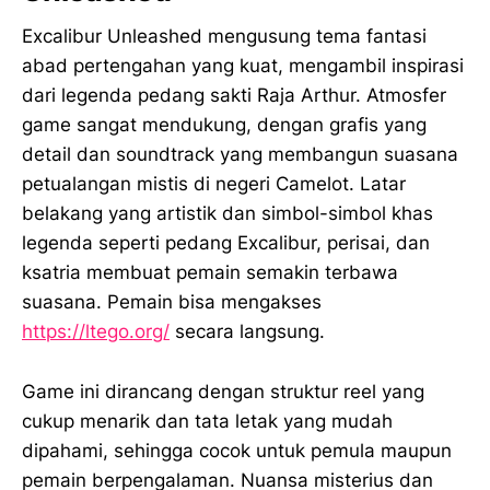
Excalibur Unleashed mengusung tema fantasi
abad pertengahan yang kuat, mengambil inspirasi
dari legenda pedang sakti Raja Arthur. Atmosfer
game sangat mendukung, dengan grafis yang
detail dan soundtrack yang membangun suasana
petualangan mistis di negeri Camelot. Latar
belakang yang artistik dan simbol-simbol khas
legenda seperti pedang Excalibur, perisai, dan
ksatria membuat pemain semakin terbawa
suasana. Pemain bisa mengakses
https://ltego.org/
secara langsung.
Game ini dirancang dengan struktur reel yang
cukup menarik dan tata letak yang mudah
dipahami, sehingga cocok untuk pemula maupun
pemain berpengalaman. Nuansa misterius dan