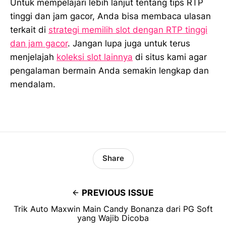
Untuk mempelajari lebih lanjut tentang tips RTP
tinggi dan jam gacor, Anda bisa membaca ulasan
terkait di
strategi memilih slot dengan RTP tinggi
dan jam gacor
. Jangan lupa juga untuk terus
menjelajah
koleksi slot lainnya
di situs kami agar
pengalaman bermain Anda semakin lengkap dan
mendalam.
Share
PREVIOUS ISSUE
Trik Auto Maxwin Main Candy Bonanza dari PG Soft
yang Wajib Dicoba