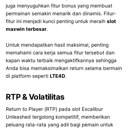
juga menyuguhkan fitur bonus yang membuat
permainan semakin menarik dan dinamis. Fitur-
fitur ini menjadi kunci penting untuk meraih
slot
maxwin terbesar
.
Untuk mendapatkan hasil maksimal, penting
memahami cara kerja semua fitur tersebut dan
kapan waktu terbaik mengaktifkannya sehingga
Anda bisa memaksimalkan return selama bermain
di platform seperti
LTE4D
.
RTP & Volatilitas
Return to Player (RTP) pada slot Excalibur
Unleashed tergolong kompetitif, memberikan
peluang rata-rata yang adil bagi pemain untuk