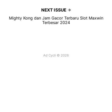
NEXT ISSUE
Mighty Kong dan Jam Gacor Terbaru Slot Maxwin
Terbesar 2024
Ad Cycli © 2026
Tentang Kami
Kebijakan Privasi
Disclaimer
Kontak