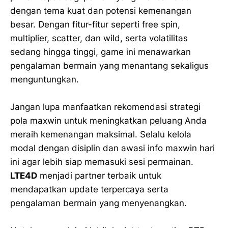
dengan tema kuat dan potensi kemenangan
besar. Dengan fitur-fitur seperti free spin,
multiplier, scatter, dan wild, serta volatilitas
sedang hingga tinggi, game ini menawarkan
pengalaman bermain yang menantang sekaligus
menguntungkan.
Jangan lupa manfaatkan rekomendasi strategi
pola maxwin untuk meningkatkan peluang Anda
meraih kemenangan maksimal. Selalu kelola
modal dengan disiplin dan awasi info maxwin hari
ini agar lebih siap memasuki sesi permainan.
LTE4D
menjadi partner terbaik untuk
mendapatkan update terpercaya serta
pengalaman bermain yang menyenangkan.