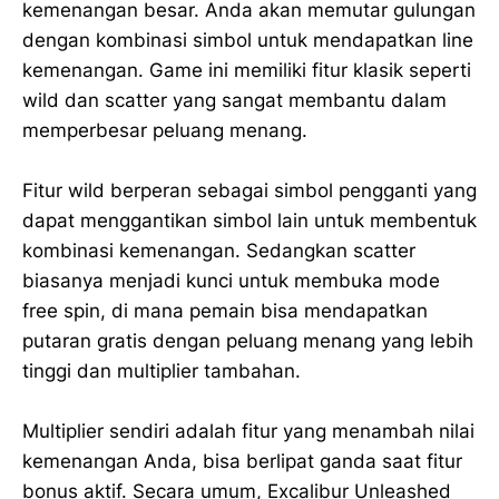
kemenangan besar. Anda akan memutar gulungan
dengan kombinasi simbol untuk mendapatkan line
kemenangan. Game ini memiliki fitur klasik seperti
wild dan scatter yang sangat membantu dalam
memperbesar peluang menang.
Fitur wild berperan sebagai simbol pengganti yang
dapat menggantikan simbol lain untuk membentuk
kombinasi kemenangan. Sedangkan scatter
biasanya menjadi kunci untuk membuka mode
free spin, di mana pemain bisa mendapatkan
putaran gratis dengan peluang menang yang lebih
tinggi dan multiplier tambahan.
Multiplier sendiri adalah fitur yang menambah nilai
kemenangan Anda, bisa berlipat ganda saat fitur
bonus aktif. Secara umum, Excalibur Unleashed