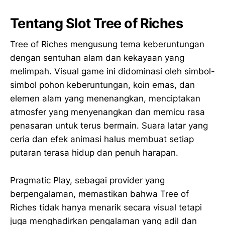
Tentang Slot Tree of Riches
Tree of Riches mengusung tema keberuntungan
dengan sentuhan alam dan kekayaan yang
melimpah. Visual game ini didominasi oleh simbol-
simbol pohon keberuntungan, koin emas, dan
elemen alam yang menenangkan, menciptakan
atmosfer yang menyenangkan dan memicu rasa
penasaran untuk terus bermain. Suara latar yang
ceria dan efek animasi halus membuat setiap
putaran terasa hidup dan penuh harapan.
Pragmatic Play, sebagai provider yang
berpengalaman, memastikan bahwa Tree of
Riches tidak hanya menarik secara visual tetapi
juga menghadirkan pengalaman yang adil dan