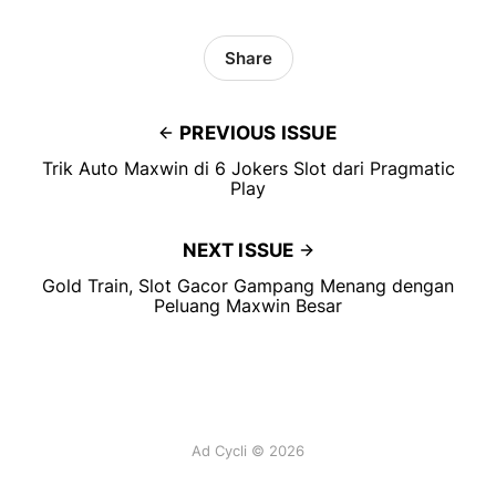
Share
PREVIOUS ISSUE
Trik Auto Maxwin di 6 Jokers Slot dari Pragmatic
Play
NEXT ISSUE
Gold Train, Slot Gacor Gampang Menang dengan
Peluang Maxwin Besar
Ad Cycli © 2026