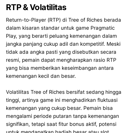
RTP & Volatilitas
Return-to-Player (RTP) di Tree of Riches berada
dalam kisaran standar untuk game Pragmatic
Play, yang berarti peluang kemenangan dalam
jangka panjang cukup adil dan kompetitif. Meski
tidak ada angka pasti yang disebutkan secara
resmi, pemain dapat mengharapkan rasio RTP
yang bisa memberikan keseimbangan antara
kemenangan kecil dan besar.
Volatilitas Tree of Riches bersifat sedang hingga
tinggi, artinya game ini menghadirkan fluktuasi
kemenangan yang cukup besar. Pemain bisa
mengalami periode putaran tanpa kemenangan
signifikan, tetapi saat fitur bonus aktif, potensi
untuk mendapatkan hadiah besar atau slot