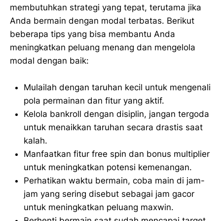
membutuhkan strategi yang tepat, terutama jika
Anda bermain dengan modal terbatas. Berikut
beberapa tips yang bisa membantu Anda
meningkatkan peluang menang dan mengelola
modal dengan baik:
Mulailah dengan taruhan kecil untuk mengenali
pola permainan dan fitur yang aktif.
Kelola bankroll dengan disiplin, jangan tergoda
untuk menaikkan taruhan secara drastis saat
kalah.
Manfaatkan fitur free spin dan bonus multiplier
untuk meningkatkan potensi kemenangan.
Perhatikan waktu bermain, coba main di jam-
jam yang sering disebut sebagai jam gacor
untuk meningkatkan peluang maxwin.
Berhenti bermain saat sudah mencapai target