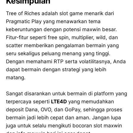
Kesimpulan
Tree of Riches adalah slot game menarik dari
Pragmatic Play yang menawarkan tema
keberuntungan dengan potensi maxwin besar.
Fitur-fitur seperti free spin, multiplier, wild, dan
scatter memberikan pengalaman bermain yang
seru sekaligus peluang menang yang tinggi.
Dengan memahami RTP serta volatilitasnya, Anda
dapat bermain dengan strategi yang lebih
matang.
Sangat disarankan untuk bermain di platform yang
terpercaya seperti
LTE4D
yang memudahkan
deposit Dana, OVO, dan GoPay, sehingga proses
bermain jadi lebih cepat dan aman. Jangan lupa
juga untuk selalu mengikuti bocoran slot maxwin