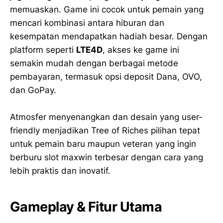
memuaskan. Game ini cocok untuk pemain yang
mencari kombinasi antara hiburan dan
kesempatan mendapatkan hadiah besar. Dengan
platform seperti
LTE4D
, akses ke game ini
semakin mudah dengan berbagai metode
pembayaran, termasuk opsi deposit Dana, OVO,
dan GoPay.
Atmosfer menyenangkan dan desain yang user-
friendly menjadikan Tree of Riches pilihan tepat
untuk pemain baru maupun veteran yang ingin
berburu slot maxwin terbesar dengan cara yang
lebih praktis dan inovatif.
Gameplay & Fitur Utama