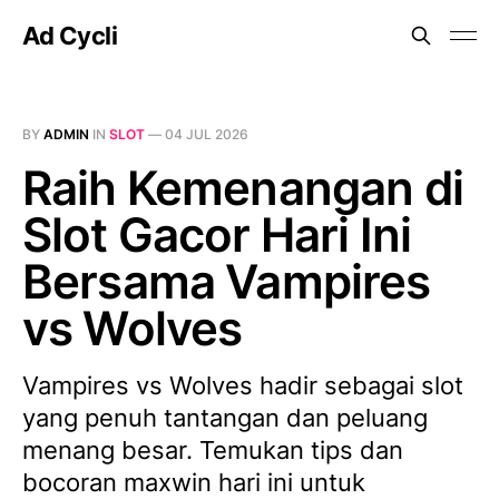
Ad Cycli
BY
ADMIN
IN
SLOT
—
04 JUL 2026
Raih Kemenangan di
Slot Gacor Hari Ini
Bersama Vampires
vs Wolves
Vampires vs Wolves hadir sebagai slot
yang penuh tantangan dan peluang
menang besar. Temukan tips dan
bocoran maxwin hari ini untuk