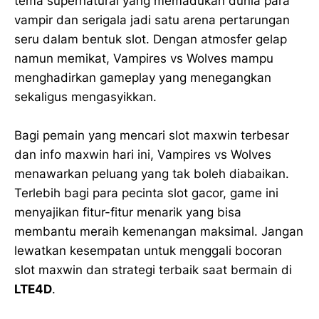
tema supernatural yang memadukan dunia para
vampir dan serigala jadi satu arena pertarungan
seru dalam bentuk slot. Dengan atmosfer gelap
namun memikat, Vampires vs Wolves mampu
menghadirkan gameplay yang menegangkan
sekaligus mengasyikkan.
Bagi pemain yang mencari slot maxwin terbesar
dan info maxwin hari ini, Vampires vs Wolves
menawarkan peluang yang tak boleh diabaikan.
Terlebih bagi para pecinta slot gacor, game ini
menyajikan fitur-fitur menarik yang bisa
membantu meraih kemenangan maksimal. Jangan
lewatkan kesempatan untuk menggali bocoran
slot maxwin dan strategi terbaik saat bermain di
LTE4D
.