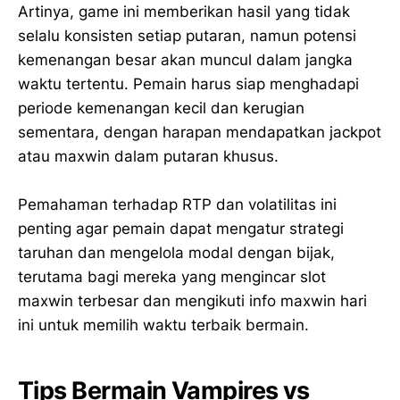
Artinya, game ini memberikan hasil yang tidak
selalu konsisten setiap putaran, namun potensi
kemenangan besar akan muncul dalam jangka
waktu tertentu. Pemain harus siap menghadapi
periode kemenangan kecil dan kerugian
sementara, dengan harapan mendapatkan jackpot
atau maxwin dalam putaran khusus.
Pemahaman terhadap RTP dan volatilitas ini
penting agar pemain dapat mengatur strategi
taruhan dan mengelola modal dengan bijak,
terutama bagi mereka yang mengincar slot
maxwin terbesar dan mengikuti info maxwin hari
ini untuk memilih waktu terbaik bermain.
Tips Bermain Vampires vs