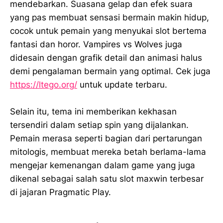
mendebarkan. Suasana gelap dan efek suara
yang pas membuat sensasi bermain makin hidup,
cocok untuk pemain yang menyukai slot bertema
fantasi dan horor. Vampires vs Wolves juga
didesain dengan grafik detail dan animasi halus
demi pengalaman bermain yang optimal. Cek juga
https://ltego.org/
untuk update terbaru.
Selain itu, tema ini memberikan kekhasan
tersendiri dalam setiap spin yang dijalankan.
Pemain merasa seperti bagian dari pertarungan
mitologis, membuat mereka betah berlama-lama
mengejar kemenangan dalam game yang juga
dikenal sebagai salah satu slot maxwin terbesar
di jajaran Pragmatic Play.