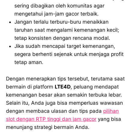
sering dibagikan oleh komunitas agar
mengetahui jam-jam gacor terbaik.
Jangan terlalu terburu-buru menaikkan
taruhan saat mengalami kemenangan kecil;
tetap konsisten dengan rencana modal.
Jika sudah mencapai target kemenangan,
segera berhenti sejenak untuk menjaga profit
tetap aman.
Dengan menerapkan tips tersebut, terutama saat
bermain di platform
LTE4D
, peluang mendapat
kemenangan besar akan semakin terbuka lebar.
Selain itu, Anda juga bisa memperluas wawasan
dengan membaca ulasan dan tips pada
pilihan
slot dengan RTP tinggi dan jam gacor
yang bisa
menunjang strategi bermain Anda.