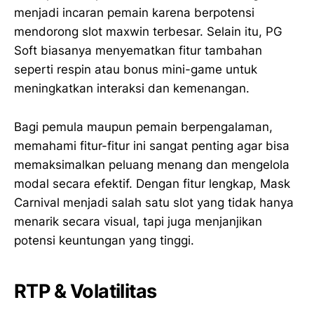
menjadi incaran pemain karena berpotensi
mendorong slot maxwin terbesar. Selain itu, PG
Soft biasanya menyematkan fitur tambahan
seperti respin atau bonus mini-game untuk
meningkatkan interaksi dan kemenangan.
Bagi pemula maupun pemain berpengalaman,
memahami fitur-fitur ini sangat penting agar bisa
memaksimalkan peluang menang dan mengelola
modal secara efektif. Dengan fitur lengkap, Mask
Carnival menjadi salah satu slot yang tidak hanya
menarik secara visual, tapi juga menjanjikan
potensi keuntungan yang tinggi.
RTP & Volatilitas