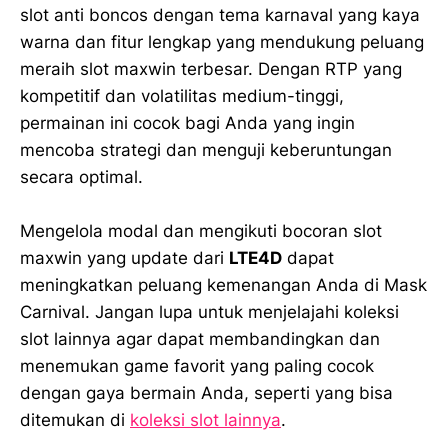
slot anti boncos dengan tema karnaval yang kaya
warna dan fitur lengkap yang mendukung peluang
meraih slot maxwin terbesar. Dengan RTP yang
kompetitif dan volatilitas medium-tinggi,
permainan ini cocok bagi Anda yang ingin
mencoba strategi dan menguji keberuntungan
secara optimal.
Mengelola modal dan mengikuti bocoran slot
maxwin yang update dari
LTE4D
dapat
meningkatkan peluang kemenangan Anda di Mask
Carnival. Jangan lupa untuk menjelajahi koleksi
slot lainnya agar dapat membandingkan dan
menemukan game favorit yang paling cocok
dengan gaya bermain Anda, seperti yang bisa
ditemukan di
koleksi slot lainnya
.