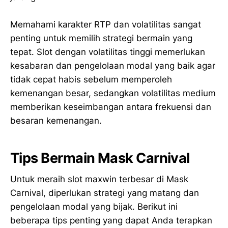
Memahami karakter RTP dan volatilitas sangat
penting untuk memilih strategi bermain yang
tepat. Slot dengan volatilitas tinggi memerlukan
kesabaran dan pengelolaan modal yang baik agar
tidak cepat habis sebelum memperoleh
kemenangan besar, sedangkan volatilitas medium
memberikan keseimbangan antara frekuensi dan
besaran kemenangan.
Tips Bermain Mask Carnival
Untuk meraih slot maxwin terbesar di Mask
Carnival, diperlukan strategi yang matang dan
pengelolaan modal yang bijak. Berikut ini
beberapa tips penting yang dapat Anda terapkan