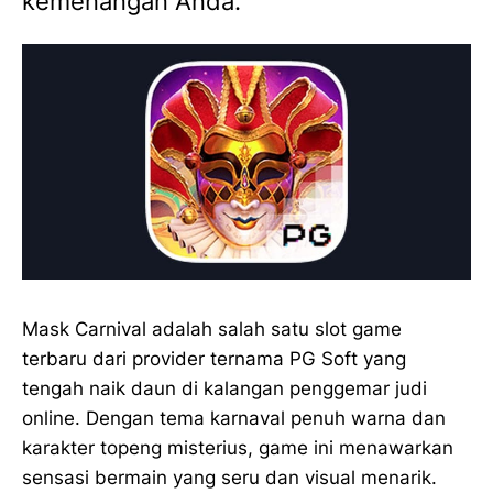
kemenangan Anda.
Mask Carnival adalah salah satu slot game
terbaru dari provider ternama PG Soft yang
tengah naik daun di kalangan penggemar judi
online. Dengan tema karnaval penuh warna dan
karakter topeng misterius, game ini menawarkan
sensasi bermain yang seru dan visual menarik.