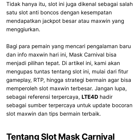
Tidak hanya itu, slot ini juga dikenal sebagai salah
satu slot anti boncos dengan kesempatan
mendapatkan jackpot besar atau maxwin yang
menggiurkan.
Bagi para pemain yang mencari pengalaman baru
dan info maxwin hari ini, Mask Carnival bisa
menjadi pilihan tepat. Di artikel ini, kami akan
mengupas tuntas tentang slot ini, mulai dari fitur
gameplay, RTP, hingga strategi bermain agar bisa
memperoleh slot maxwin terbesar. Jangan lupa,
sebagai referensi terpercaya,
LTE4D
hadir
sebagai sumber terpercaya untuk update bocoran
slot maxwin dan tips bermain terbaik.
Tentang Slot Mask Carnival