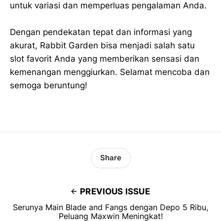
untuk variasi dan memperluas pengalaman Anda.
Dengan pendekatan tepat dan informasi yang
akurat, Rabbit Garden bisa menjadi salah satu
slot favorit Anda yang memberikan sensasi dan
kemenangan menggiurkan. Selamat mencoba dan
semoga beruntung!
Share
PREVIOUS ISSUE
Serunya Main Blade and Fangs dengan Depo 5 Ribu,
Peluang Maxwin Meningkat!