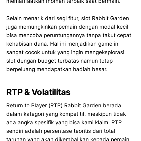
memanfaatkan momen terbaik saat bermain.
Selain menarik dari segi fitur, slot Rabbit Garden
juga memungkinkan pemain dengan modal kecil
bisa mencoba peruntungannya tanpa takut cepat
kehabisan dana. Hal ini menjadikan game ini
sangat cocok untuk yang ingin mengeksplorasi
slot dengan budget terbatas namun tetap
berpeluang mendapatkan hadiah besar.
RTP & Volatilitas
Return to Player (RTP) Rabbit Garden berada
dalam kategori yang kompetitif, meskipun tidak
ada angka spesifik yang bisa kami klaim. RTP
sendiri adalah persentase teoritis dari total
taruhan yang akan dikembalikan kepada pemain