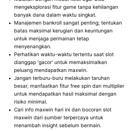
mengeksplorasi fitur game tanpa kehilangan
banyak dana dalam waktu singkat.
Manajemen bankroll sangat penting; tentukan
batas maksimal kerugian dan keuntungan
untuk menjaga permainan tetap
menyenangkan.
Perhatikan waktu-waktu tertentu saat slot
dianggap 'gacor' untuk memaksimalkan
peluang mendapatkan maxwin.
Jangan terburu-buru melakukan taruhan
besar, manfaatkan fitur free spin dan multiplier
untuk mendapatkan hasil maksimal dengan
risiko minimal.
Cari info maxwin hari ini dan bocoran slot
maxwin dari sumber terpercaya untuk
menambah insight sebelum bermain.