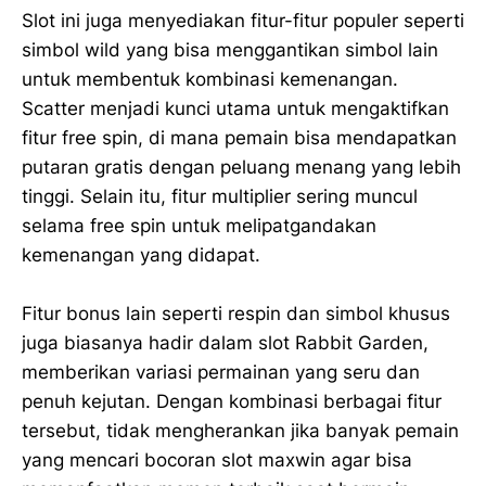
Slot ini juga menyediakan fitur-fitur populer seperti
simbol wild yang bisa menggantikan simbol lain
untuk membentuk kombinasi kemenangan.
Scatter menjadi kunci utama untuk mengaktifkan
fitur free spin, di mana pemain bisa mendapatkan
putaran gratis dengan peluang menang yang lebih
tinggi. Selain itu, fitur multiplier sering muncul
selama free spin untuk melipatgandakan
kemenangan yang didapat.
Fitur bonus lain seperti respin dan simbol khusus
juga biasanya hadir dalam slot Rabbit Garden,
memberikan variasi permainan yang seru dan
penuh kejutan. Dengan kombinasi berbagai fitur
tersebut, tidak mengherankan jika banyak pemain
yang mencari bocoran slot maxwin agar bisa