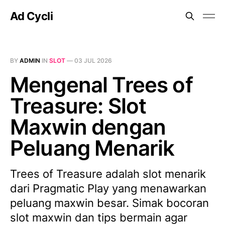
Ad Cycli
BY
ADMIN
IN
SLOT
—
03 JUL 2026
Mengenal Trees of
Treasure: Slot
Maxwin dengan
Peluang Menarik
Trees of Treasure adalah slot menarik
dari Pragmatic Play yang menawarkan
peluang maxwin besar. Simak bocoran
slot maxwin dan tips bermain agar