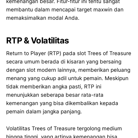
kemenangan besar. Fitur-fitur ini tentu sangat
membantu dalam mencapai target maxwin dan
memaksimalkan modal Anda.
RTP & Volatilitas
Return to Player (RTP) pada slot Trees of Treasure
secara umum berada di kisaran yang bersaing
dengan slot modern lainnya, memberikan peluang
menang yang cukup adil untuk pemain. Meskipun
tidak memberikan angka pasti, RTP ini
menunjukkan seberapa besar rata-rata
kemenangan yang bisa dikembalikan kepada
pemain dalam jangka panjang.
Volatilitas Trees of Treasure tergolong medium
hingga tinggi, yang artinya kemenangan bisa