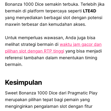
Bonanza 1000 Dice semakin terbuka. Terlebih jika
bermain di platform terpercaya seperti
LTE4D
yang menyediakan berbagai slot dengan potensi
maxwin terbesar dan kemudahan akses.
Untuk memperluas wawasan, Anda juga bisa
melihat strategi bermain di
waktu jam gacor dan
pilihan slot dengan RTP tinggi
yang bisa menjadi
referensi tambahan dalam menentukan timing
bermain.
Kesimpulan
Sweet Bonanza 1000 Dice dari Pragmatic Play
merupakan pilihan tepat bagi pemain yang
menginginkan pengalaman slot dengan fitur