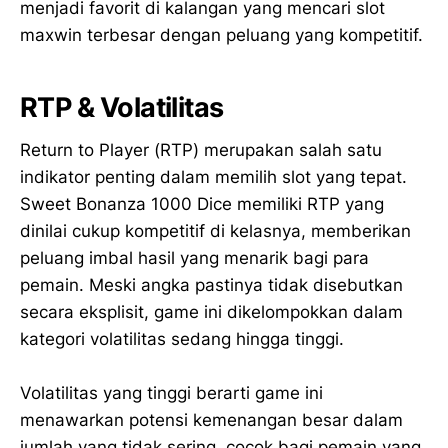
menjadi favorit di kalangan yang mencari slot
maxwin terbesar dengan peluang yang kompetitif.
RTP & Volatilitas
Return to Player (RTP) merupakan salah satu
indikator penting dalam memilih slot yang tepat.
Sweet Bonanza 1000 Dice memiliki RTP yang
dinilai cukup kompetitif di kelasnya, memberikan
peluang imbal hasil yang menarik bagi para
pemain. Meski angka pastinya tidak disebutkan
secara eksplisit, game ini dikelompokkan dalam
kategori volatilitas sedang hingga tinggi.
Volatilitas yang tinggi berarti game ini
menawarkan potensi kemenangan besar dalam
jumlah yang tidak sering, cocok bagi pemain yang