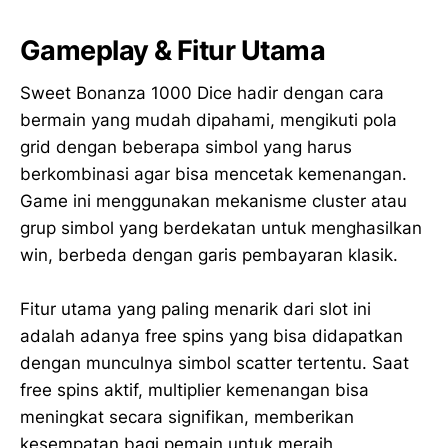
Gameplay & Fitur Utama
Sweet Bonanza 1000 Dice hadir dengan cara
bermain yang mudah dipahami, mengikuti pola
grid dengan beberapa simbol yang harus
berkombinasi agar bisa mencetak kemenangan.
Game ini menggunakan mekanisme cluster atau
grup simbol yang berdekatan untuk menghasilkan
win, berbeda dengan garis pembayaran klasik.
Fitur utama yang paling menarik dari slot ini
adalah adanya free spins yang bisa didapatkan
dengan munculnya simbol scatter tertentu. Saat
free spins aktif, multiplier kemenangan bisa
meningkat secara signifikan, memberikan
kesempatan bagi pemain untuk meraih