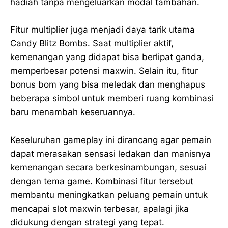
hadiah tanpa mengeluarkan modal tambahan.
Fitur multiplier juga menjadi daya tarik utama
Candy Blitz Bombs. Saat multiplier aktif,
kemenangan yang didapat bisa berlipat ganda,
memperbesar potensi maxwin. Selain itu, fitur
bonus bom yang bisa meledak dan menghapus
beberapa simbol untuk memberi ruang kombinasi
baru menambah keseruannya.
Keseluruhan gameplay ini dirancang agar pemain
dapat merasakan sensasi ledakan dan manisnya
kemenangan secara berkesinambungan, sesuai
dengan tema game. Kombinasi fitur tersebut
membantu meningkatkan peluang pemain untuk
mencapai slot maxwin terbesar, apalagi jika
didukung dengan strategi yang tepat.