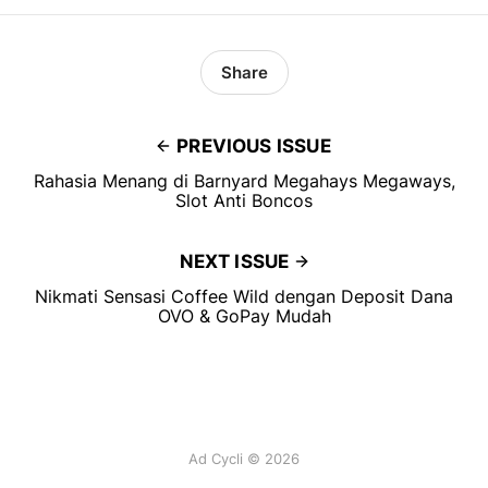
Share
PREVIOUS ISSUE
Rahasia Menang di Barnyard Megahays Megaways,
Slot Anti Boncos
NEXT ISSUE
Nikmati Sensasi Coffee Wild dengan Deposit Dana
OVO & GoPay Mudah
Ad Cycli © 2026