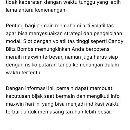
tidak keberatan dengan waktu tunggu yang lebih
lama antara kemenangan.
Penting bagi pemain memahami arti volatilitas
agar bisa menyesuaikan strategi dan pengelolaan
modal. Slot dengan volatilitas tinggi seperti Candy
Blitz Bombs memungkinkan Anda berpotensi
meraih maxwin terbesar, namun juga harus siap
dengan risiko putaran tanpa kemenangan dalam
waktu tertentu.
Dengan informasi ini, pemain dapat membuat
keputusan bijak saat bermain dan mengikuti info
maxwin hari ini yang bisa menjadi indikasi waktu
terbaik untuk memasang taruhan lebih besar.