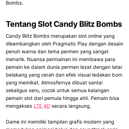
Bombs.
Tentang Slot Candy Blitz Bombs
Candy Blitz Bombs merupakan slot online yang
dikembangkan oleh Pragmatic Play dengan desain
penuh warna dan tema permen yang sangat
menarik. Nuansa permainan ini membawa para
pemain ke dalam dunia permen lezat dengan latar
belakang yang cerah dan efek visual ledakan bom
yang memikat. Atmosfernya dibuat santai
sekaligus seru, cocok untuk semua kalangan
pemain slot dari pemula hingga ahli. Pemain bisa
mengakses
LTE 4D
secara langsung.
Game ini memiliki tampilan grafis modern yang