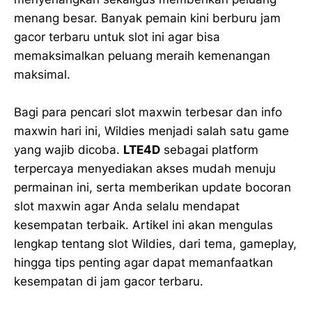
menang besar. Banyak pemain kini berburu jam
gacor terbaru untuk slot ini agar bisa
memaksimalkan peluang meraih kemenangan
maksimal.
Bagi para pencari slot maxwin terbesar dan info
maxwin hari ini, Wildies menjadi salah satu game
yang wajib dicoba.
LTE4D
sebagai platform
terpercaya menyediakan akses mudah menuju
permainan ini, serta memberikan update bocoran
slot maxwin agar Anda selalu mendapat
kesempatan terbaik. Artikel ini akan mengulas
lengkap tentang slot Wildies, dari tema, gameplay,
hingga tips penting agar dapat memanfaatkan
kesempatan di jam gacor terbaru.