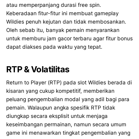
atau memperpanjang durasi free spin.
Keberadaan fitur-fitur ini membuat gameplay
Wildies penuh kejutan dan tidak membosankan.
Oleh sebab itu, banyak pemain menyarankan
untuk memburu jam gacor terbaru agar fitur bonus
dapat diakses pada waktu yang tepat.
RTP & Volatilitas
Return to Player (RTP) pada slot Wildies berada di
kisaran yang cukup kompetitif, memberikan
peluang pengembalian modal yang adil bagi para
pemain. Walaupun angka spesifik RTP tidak
diungkap secara eksplisit untuk menjaga
keseimbangan permainan, namun secara umum
game ini menawarkan tingkat pengembalian yang