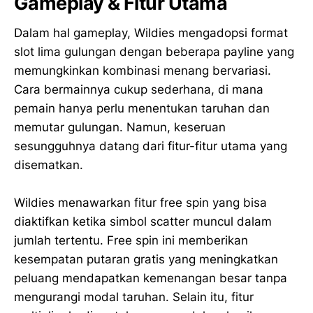
Gameplay & Fitur Utama
Dalam hal gameplay, Wildies mengadopsi format
slot lima gulungan dengan beberapa payline yang
memungkinkan kombinasi menang bervariasi.
Cara bermainnya cukup sederhana, di mana
pemain hanya perlu menentukan taruhan dan
memutar gulungan. Namun, keseruan
sesungguhnya datang dari fitur-fitur utama yang
disematkan.
Wildies menawarkan fitur free spin yang bisa
diaktifkan ketika simbol scatter muncul dalam
jumlah tertentu. Free spin ini memberikan
kesempatan putaran gratis yang meningkatkan
peluang mendapatkan kemenangan besar tanpa
mengurangi modal taruhan. Selain itu, fitur