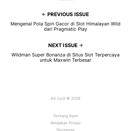
PREVIOUS ISSUE
Mengenal Pola Spin Gacor di Slot Himalayan Wild
dari Pragmatic Play
NEXT ISSUE
Wildman Super Bonanza di Situs Slot Terpercaya
untuk Maxwin Terbesar
Ad Cycli © 2026
Tentang Kami
Kebijakan Privasi
Disclaimer