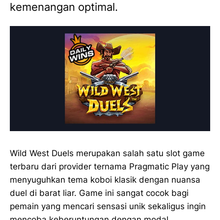
kemenangan optimal.
Wild West Duels merupakan salah satu slot game
terbaru dari provider ternama Pragmatic Play yang
menyuguhkan tema koboi klasik dengan nuansa
duel di barat liar. Game ini sangat cocok bagi
pemain yang mencari sensasi unik sekaligus ingin
mencoba keberuntungan dengan modal