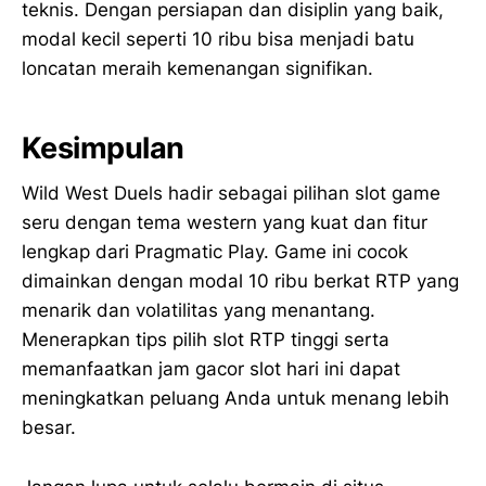
teknis. Dengan persiapan dan disiplin yang baik,
modal kecil seperti 10 ribu bisa menjadi batu
loncatan meraih kemenangan signifikan.
Kesimpulan
Wild West Duels hadir sebagai pilihan slot game
seru dengan tema western yang kuat dan fitur
lengkap dari Pragmatic Play. Game ini cocok
dimainkan dengan modal 10 ribu berkat RTP yang
menarik dan volatilitas yang menantang.
Menerapkan tips pilih slot RTP tinggi serta
memanfaatkan jam gacor slot hari ini dapat
meningkatkan peluang Anda untuk menang lebih
besar.