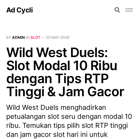
Ad Cycli
BY
ADMIN
IN
SLOT
—
25 MAY 2026
Wild West Duels:
Slot Modal 10 Ribu
dengan Tips RTP
Tinggi & Jam Gacor
Wild West Duels menghadirkan
petualangan slot seru dengan modal 10
ribu. Temukan tips pilih slot RTP tinggi
dan jam gacor slot hari ini untuk