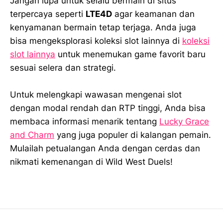
Jangan lupa untuk selalu bermain di situs
terpercaya seperti
LTE4D
agar keamanan dan
kenyamanan bermain tetap terjaga. Anda juga
bisa mengeksplorasi koleksi slot lainnya di
koleksi
slot lainnya
untuk menemukan game favorit baru
sesuai selera dan strategi.
Untuk melengkapi wawasan mengenai slot
dengan modal rendah dan RTP tinggi, Anda bisa
membaca informasi menarik tentang
Lucky Grace
and Charm
yang juga populer di kalangan pemain.
Mulailah petualangan Anda dengan cerdas dan
nikmati kemenangan di Wild West Duels!