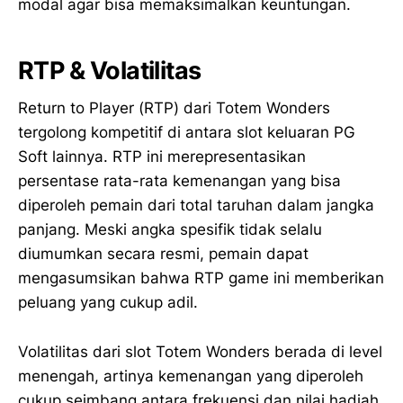
modal agar bisa memaksimalkan keuntungan.
RTP & Volatilitas
Return to Player (RTP) dari Totem Wonders
tergolong kompetitif di antara slot keluaran PG
Soft lainnya. RTP ini merepresentasikan
persentase rata-rata kemenangan yang bisa
diperoleh pemain dari total taruhan dalam jangka
panjang. Meski angka spesifik tidak selalu
diumumkan secara resmi, pemain dapat
mengasumsikan bahwa RTP game ini memberikan
peluang yang cukup adil.
Volatilitas dari slot Totem Wonders berada di level
menengah, artinya kemenangan yang diperoleh
cukup seimbang antara frekuensi dan nilai hadiah.