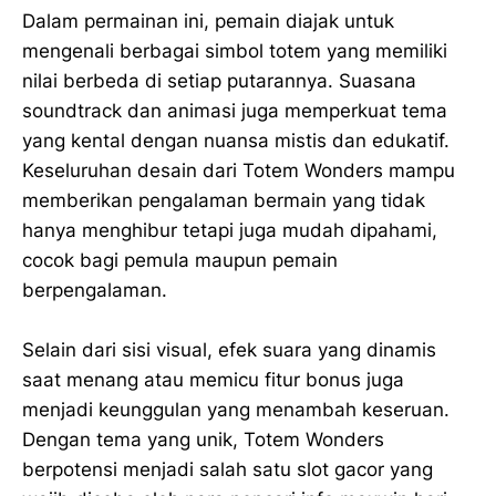
Dalam permainan ini, pemain diajak untuk
mengenali berbagai simbol totem yang memiliki
nilai berbeda di setiap putarannya. Suasana
soundtrack dan animasi juga memperkuat tema
yang kental dengan nuansa mistis dan edukatif.
Keseluruhan desain dari Totem Wonders mampu
memberikan pengalaman bermain yang tidak
hanya menghibur tetapi juga mudah dipahami,
cocok bagi pemula maupun pemain
berpengalaman.
Selain dari sisi visual, efek suara yang dinamis
saat menang atau memicu fitur bonus juga
menjadi keunggulan yang menambah keseruan.
Dengan tema yang unik, Totem Wonders
berpotensi menjadi salah satu slot gacor yang