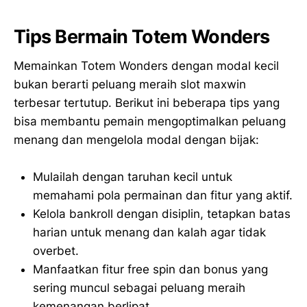
Tips Bermain Totem Wonders
Memainkan Totem Wonders dengan modal kecil
bukan berarti peluang meraih slot maxwin
terbesar tertutup. Berikut ini beberapa tips yang
bisa membantu pemain mengoptimalkan peluang
menang dan mengelola modal dengan bijak:
Mulailah dengan taruhan kecil untuk
memahami pola permainan dan fitur yang aktif.
Kelola bankroll dengan disiplin, tetapkan batas
harian untuk menang dan kalah agar tidak
overbet.
Manfaatkan fitur free spin dan bonus yang
sering muncul sebagai peluang meraih
kemenangan berlipat.