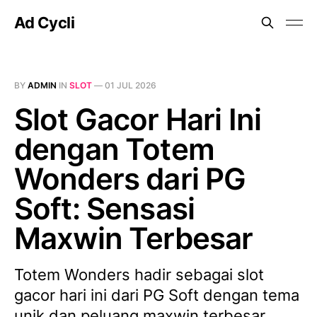
Ad Cycli
BY
ADMIN
IN
SLOT
—
01 JUL 2026
Slot Gacor Hari Ini
dengan Totem
Wonders dari PG
Soft: Sensasi
Maxwin Terbesar
Totem Wonders hadir sebagai slot
gacor hari ini dari PG Soft dengan tema
unik dan peluang maxwin terbesar.