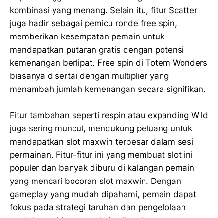
kombinasi yang menang. Selain itu, fitur Scatter
juga hadir sebagai pemicu ronde free spin,
memberikan kesempatan pemain untuk
mendapatkan putaran gratis dengan potensi
kemenangan berlipat. Free spin di Totem Wonders
biasanya disertai dengan multiplier yang
menambah jumlah kemenangan secara signifikan.
Fitur tambahan seperti respin atau expanding Wild
juga sering muncul, mendukung peluang untuk
mendapatkan slot maxwin terbesar dalam sesi
permainan. Fitur-fitur ini yang membuat slot ini
populer dan banyak diburu di kalangan pemain
yang mencari bocoran slot maxwin. Dengan
gameplay yang mudah dipahami, pemain dapat
fokus pada strategi taruhan dan pengelolaan