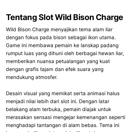
Tentang Slot Wild Bison Charge
Wild Bison Charge menyajikan tema alam liar
dengan fokus pada bison sebagai ikon utama.
Game ini membawa pemain ke lanskap padang
rumput luas yang dihuni oleh berbagai hewan liar,
memberikan nuansa petualangan yang kuat
dengan grafis tajam dan efek suara yang
mendukung atmosfer.
Desain visual yang memikat serta animasi halus
menjadi nilai lebih dari slot ini. Dengan latar
belakang alam terbuka, pemain diajak untuk
merasakan sensasi mengejar kemenangan seperti
menghadapi tantangan di alam bebas. Tema ini