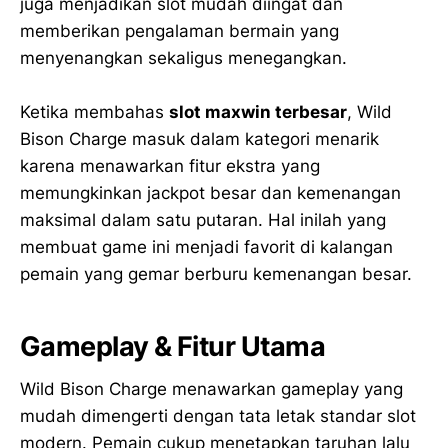
juga menjadikan slot mudah diingat dan
memberikan pengalaman bermain yang
menyenangkan sekaligus menegangkan.
Ketika membahas
slot maxwin terbesar
, Wild
Bison Charge masuk dalam kategori menarik
karena menawarkan fitur ekstra yang
memungkinkan jackpot besar dan kemenangan
maksimal dalam satu putaran. Hal inilah yang
membuat game ini menjadi favorit di kalangan
pemain yang gemar berburu kemenangan besar.
Gameplay & Fitur Utama
Wild Bison Charge menawarkan gameplay yang
mudah dimengerti dengan tata letak standar slot
modern. Pemain cukup menetapkan taruhan lalu