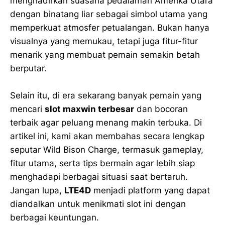
menghadirkan suasana pedalaman Amerika Utara
dengan binatang liar sebagai simbol utama yang
memperkuat atmosfer petualangan. Bukan hanya
visualnya yang memukau, tetapi juga fitur-fitur
menarik yang membuat pemain semakin betah
berputar.
Selain itu, di era sekarang banyak pemain yang
mencari
slot maxwin terbesar
dan bocoran
terbaik agar peluang menang makin terbuka. Di
artikel ini, kami akan membahas secara lengkap
seputar Wild Bison Charge, termasuk gameplay,
fitur utama, serta tips bermain agar lebih siap
menghadapi berbagai situasi saat bertaruh.
Jangan lupa,
LTE4D
menjadi platform yang dapat
diandalkan untuk menikmati slot ini dengan
berbagai keuntungan.