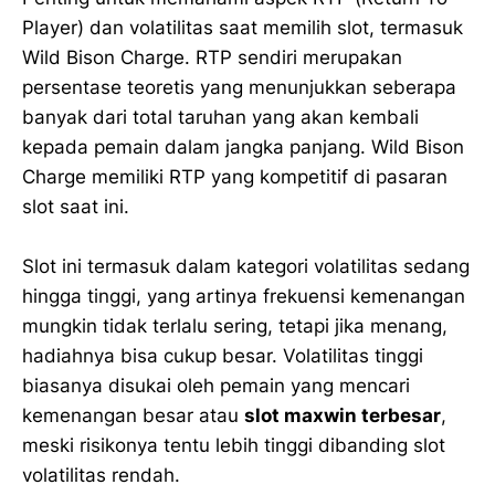
Player) dan volatilitas saat memilih slot, termasuk
Wild Bison Charge. RTP sendiri merupakan
persentase teoretis yang menunjukkan seberapa
banyak dari total taruhan yang akan kembali
kepada pemain dalam jangka panjang. Wild Bison
Charge memiliki RTP yang kompetitif di pasaran
slot saat ini.
Slot ini termasuk dalam kategori volatilitas sedang
hingga tinggi, yang artinya frekuensi kemenangan
mungkin tidak terlalu sering, tetapi jika menang,
hadiahnya bisa cukup besar. Volatilitas tinggi
biasanya disukai oleh pemain yang mencari
kemenangan besar atau
slot maxwin terbesar
,
meski risikonya tentu lebih tinggi dibanding slot
volatilitas rendah.