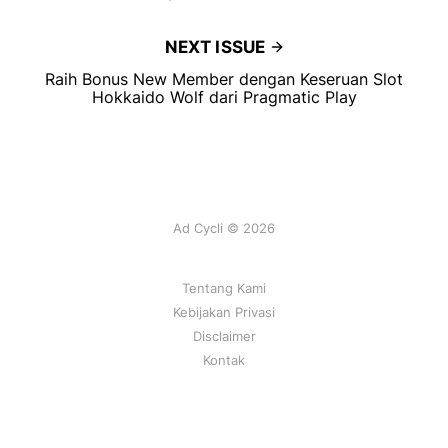
NEXT ISSUE
Raih Bonus New Member dengan Keseruan Slot
Hokkaido Wolf dari Pragmatic Play
Ad Cycli © 2026
Tentang Kami
Kebijakan Privasi
Disclaimer
Kontak