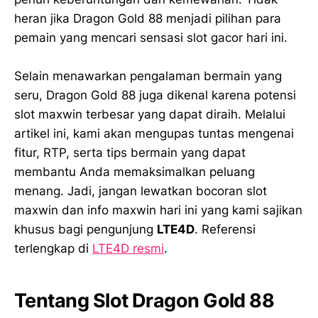
heran jika Dragon Gold 88 menjadi pilihan para
pemain yang mencari sensasi slot gacor hari ini.
Selain menawarkan pengalaman bermain yang
seru, Dragon Gold 88 juga dikenal karena potensi
slot maxwin terbesar yang dapat diraih. Melalui
artikel ini, kami akan mengupas tuntas mengenai
fitur, RTP, serta tips bermain yang dapat
membantu Anda memaksimalkan peluang
menang. Jadi, jangan lewatkan bocoran slot
maxwin dan info maxwin hari ini yang kami sajikan
khusus bagi pengunjung
LTE4D
. Referensi
terlengkap di
LTE4D resmi
.
Tentang Slot Dragon Gold 88