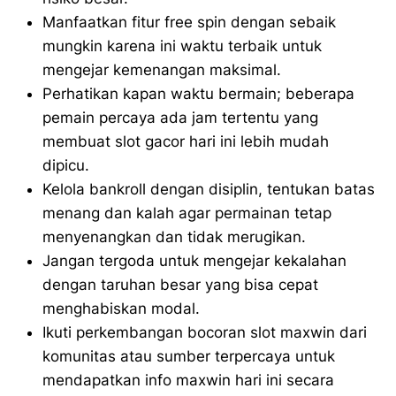
Manfaatkan fitur free spin dengan sebaik
mungkin karena ini waktu terbaik untuk
mengejar kemenangan maksimal.
Perhatikan kapan waktu bermain; beberapa
pemain percaya ada jam tertentu yang
membuat slot gacor hari ini lebih mudah
dipicu.
Kelola bankroll dengan disiplin, tentukan batas
menang dan kalah agar permainan tetap
menyenangkan dan tidak merugikan.
Jangan tergoda untuk mengejar kekalahan
dengan taruhan besar yang bisa cepat
menghabiskan modal.
Ikuti perkembangan bocoran slot maxwin dari
komunitas atau sumber terpercaya untuk
mendapatkan info maxwin hari ini secara