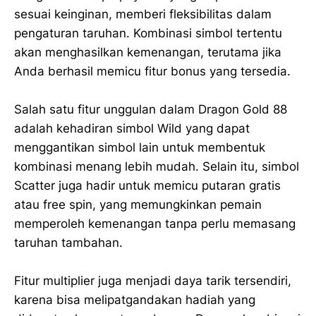
sesuai keinginan, memberi fleksibilitas dalam
pengaturan taruhan. Kombinasi simbol tertentu
akan menghasilkan kemenangan, terutama jika
Anda berhasil memicu fitur bonus yang tersedia.
Salah satu fitur unggulan dalam Dragon Gold 88
adalah kehadiran simbol Wild yang dapat
menggantikan simbol lain untuk membentuk
kombinasi menang lebih mudah. Selain itu, simbol
Scatter juga hadir untuk memicu putaran gratis
atau free spin, yang memungkinkan pemain
memperoleh kemenangan tanpa perlu memasang
taruhan tambahan.
Fitur multiplier juga menjadi daya tarik tersendiri,
karena bisa melipatgandakan hadiah yang