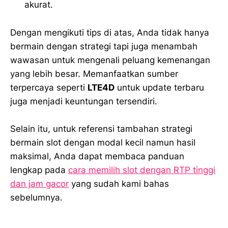
akurat.
Dengan mengikuti tips di atas, Anda tidak hanya
bermain dengan strategi tapi juga menambah
wawasan untuk mengenali peluang kemenangan
yang lebih besar. Memanfaatkan sumber
terpercaya seperti
LTE4D
untuk update terbaru
juga menjadi keuntungan tersendiri.
Selain itu, untuk referensi tambahan strategi
bermain slot dengan modal kecil namun hasil
maksimal, Anda dapat membaca panduan
lengkap pada
cara memilih slot dengan RTP tinggi
dan jam gacor
yang sudah kami bahas
sebelumnya.