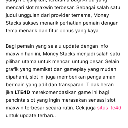
mencari slot maxwin terbesar. Sebagai salah satu
judul unggulan dari provider ternama, Money
Stacks sukses menarik perhatian pemain dengan
tema menarik dan fitur bonus yang kaya.
Bagi pemain yang selalu update dengan info
maxwin hari ini, Money Stacks menjadi salah satu
pilihan utama untuk mencari untung besar. Selain
grafik yang memikat dan gameplay yang mudah
dipahami, slot ini juga memberikan pengalaman
bermain yang adil dan transparan. Tidak heran
jika
LTE4D
merekomendasikan game ini bagi
pencinta slot yang ingin merasakan sensasi slot
maxwin terbesar secara rutin. Cek juga
situs lte4d
untuk update terbaru.