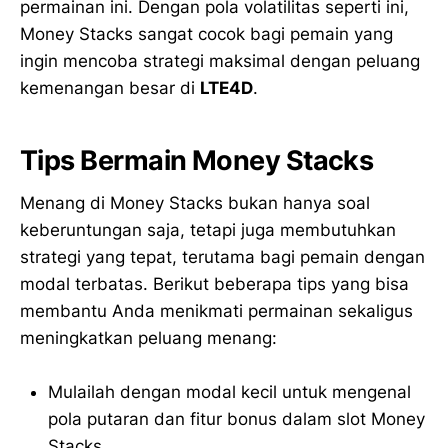
permainan ini. Dengan pola volatilitas seperti ini,
Money Stacks sangat cocok bagi pemain yang
ingin mencoba strategi maksimal dengan peluang
kemenangan besar di
LTE4D
.
Tips Bermain Money Stacks
Menang di Money Stacks bukan hanya soal
keberuntungan saja, tetapi juga membutuhkan
strategi yang tepat, terutama bagi pemain dengan
modal terbatas. Berikut beberapa tips yang bisa
membantu Anda menikmati permainan sekaligus
meningkatkan peluang menang:
Mulailah dengan modal kecil untuk mengenal
pola putaran dan fitur bonus dalam slot Money
Stacks.