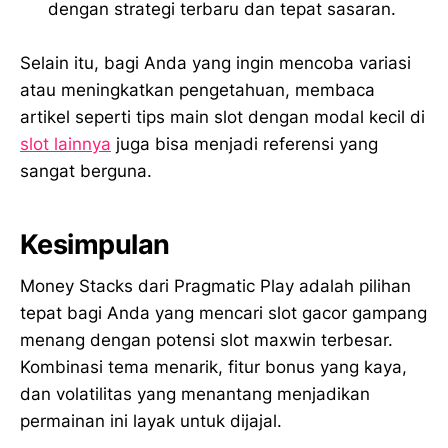
dengan strategi terbaru dan tepat sasaran.
Selain itu, bagi Anda yang ingin mencoba variasi
atau meningkatkan pengetahuan, membaca
artikel seperti tips main slot dengan modal kecil di
slot lainnya
juga bisa menjadi referensi yang
sangat berguna.
Kesimpulan
Money Stacks dari Pragmatic Play adalah pilihan
tepat bagi Anda yang mencari slot gacor gampang
menang dengan potensi slot maxwin terbesar.
Kombinasi tema menarik, fitur bonus yang kaya,
dan volatilitas yang menantang menjadikan
permainan ini layak untuk dijajal.