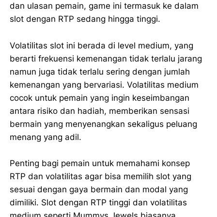
dan ulasan pemain, game ini termasuk ke dalam
slot dengan RTP sedang hingga tinggi.
Volatilitas slot ini berada di level medium, yang
berarti frekuensi kemenangan tidak terlalu jarang
namun juga tidak terlalu sering dengan jumlah
kemenangan yang bervariasi. Volatilitas medium
cocok untuk pemain yang ingin keseimbangan
antara risiko dan hadiah, memberikan sensasi
bermain yang menyenangkan sekaligus peluang
menang yang adil.
Penting bagi pemain untuk memahami konsep
RTP dan volatilitas agar bisa memilih slot yang
sesuai dengan gaya bermain dan modal yang
dimiliki. Slot dengan RTP tinggi dan volatilitas
medium seperti Mummys Jewels biasanya