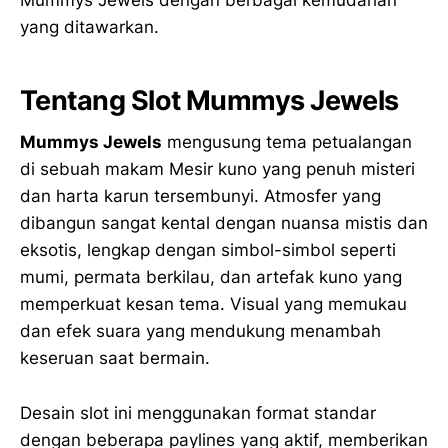
Mummys Jewels dengan berbagai kemudahan
yang ditawarkan.
Tentang Slot Mummys Jewels
Mummys Jewels
mengusung tema petualangan
di sebuah makam Mesir kuno yang penuh misteri
dan harta karun tersembunyi. Atmosfer yang
dibangun sangat kental dengan nuansa mistis dan
eksotis, lengkap dengan simbol-simbol seperti
mumi, permata berkilau, dan artefak kuno yang
memperkuat kesan tema. Visual yang memukau
dan efek suara yang mendukung menambah
keseruan saat bermain.
Desain slot ini menggunakan format standar
dengan beberapa paylines yang aktif, memberikan