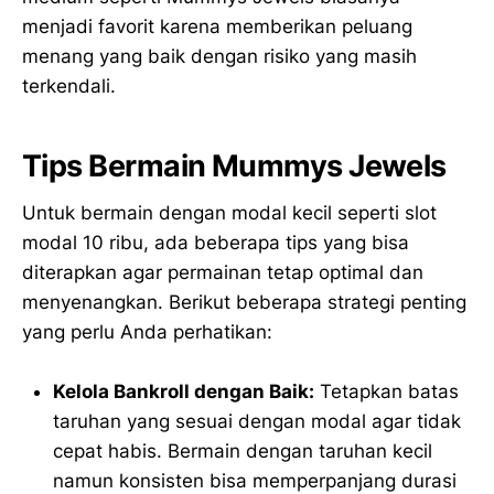
menjadi favorit karena memberikan peluang
menang yang baik dengan risiko yang masih
terkendali.
Tips Bermain Mummys Jewels
Untuk bermain dengan modal kecil seperti slot
modal 10 ribu, ada beberapa tips yang bisa
diterapkan agar permainan tetap optimal dan
menyenangkan. Berikut beberapa strategi penting
yang perlu Anda perhatikan:
Kelola Bankroll dengan Baik:
Tetapkan batas
taruhan yang sesuai dengan modal agar tidak
cepat habis. Bermain dengan taruhan kecil
namun konsisten bisa memperpanjang durasi