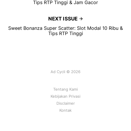
Tips RTP Tinggi & Jam Gacor
NEXT ISSUE
Sweet Bonanza Super Scatter: Slot Modal 10 Ribu &
Tips RTP Tinggi
Ad Cycli © 2026
Tentang Kami
Kebijakan Privasi
Disclaimer
Kontak