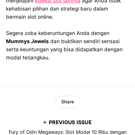
menjelajahi
koleksi slot lainnya
agar Anda tidak
kehabisan pilihan dan strategi baru dalam
bermain slot online.
Segera coba keberuntungan Anda dengan
Mummys Jewels
dan buktikan sendiri sensasi
serta keuntungan yang bisa didapatkan dengan
modal terjangkau.
Share
PREVIOUS ISSUE
Fury of Odin Megaways: Slot Modal 10 Ribu dengan