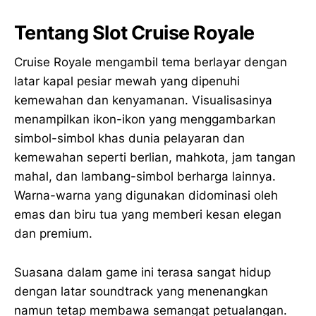
Tentang Slot Cruise Royale
Cruise Royale mengambil tema berlayar dengan
latar kapal pesiar mewah yang dipenuhi
kemewahan dan kenyamanan. Visualisasinya
menampilkan ikon-ikon yang menggambarkan
simbol-simbol khas dunia pelayaran dan
kemewahan seperti berlian, mahkota, jam tangan
mahal, dan lambang-simbol berharga lainnya.
Warna-warna yang digunakan didominasi oleh
emas dan biru tua yang memberi kesan elegan
dan premium.
Suasana dalam game ini terasa sangat hidup
dengan latar soundtrack yang menenangkan
namun tetap membawa semangat petualangan.