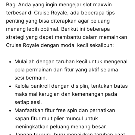
Bagi Anda yang ingin mengejar slot maxwin
terbesar di Cruise Royale, ada beberapa tips
penting yang bisa diterapkan agar peluang
menang lebih optimal. Berikut ini beberapa
strategi yang dapat membantu dalam memainkan
Cruise Royale dengan modal kecil sekalipun:
Mulailah dengan taruhan kecil untuk mengenal
pola permainan dan fitur yang aktif selama
sesi bermain.
Kelola bankroll dengan disiplin, tentukan batas
maksimal kerugian dan kemenangan pada
setiap sesi.
Manfaatkan fitur free spin dan perhatikan
kapan fitur multiplier muncul untuk
meningkatkan peluang menang besar.
Jangan terburu-buru menaikkan taruhan saat