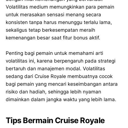
Volatilitas medium memungkinkan para pemain
untuk merasakan sensasi menang secara
konsisten tanpa harus menunggu terlalu lama,
sekaligus tetap berkesempatan meraih
kemenangan besar saat fitur bonus aktif.
Penting bagi pemain untuk memahami arti
volatilitas ini, karena berpengaruh pada strategi
bertaruh dan manajemen modal. Volatilitas
sedang dari Cruise Royale membuatnya cocok
bagi pemain yang mencari keseimbangan antara
risiko dan hadiah, sehingga lebih nyaman
dimainkan dalam jangka waktu yang lebih lama.
Tips Bermain Cruise Royale