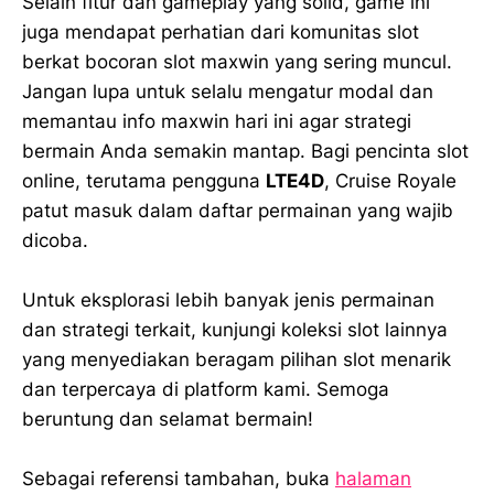
Selain fitur dan gameplay yang solid, game ini
juga mendapat perhatian dari komunitas slot
berkat bocoran slot maxwin yang sering muncul.
Jangan lupa untuk selalu mengatur modal dan
memantau info maxwin hari ini agar strategi
bermain Anda semakin mantap. Bagi pencinta slot
online, terutama pengguna
LTE4D
, Cruise Royale
patut masuk dalam daftar permainan yang wajib
dicoba.
Untuk eksplorasi lebih banyak jenis permainan
dan strategi terkait, kunjungi koleksi slot lainnya
yang menyediakan beragam pilihan slot menarik
dan terpercaya di platform kami. Semoga
beruntung dan selamat bermain!
Sebagai referensi tambahan, buka
halaman