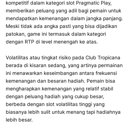
kompetitif dalam kategori slot Pragmatic Play,
memberikan peluang yang adil bagi pemain untuk
mendapatkan kemenangan dalam jangka panjang.
Meski tidak ada angka pasti yang bisa dijadikan
patokan, game ini termasuk dalam kategori
dengan RTP di level menengah ke atas.
Volatilitas atau tingkat risiko pada Club Tropicana
berada di kisaran sedang, yang artinya permainan
ini menawarkan keseimbangan antara frekuensi
kemenangan dan besaran hadiah. Pemain bisa
mengharapkan kemenangan yang relatif stabil
dengan peluang hadiah yang cukup besar,
berbeda dengan slot volatilitas tinggi yang
biasanya lebih sulit untuk menang tapi hadiahnya
lebih besar.