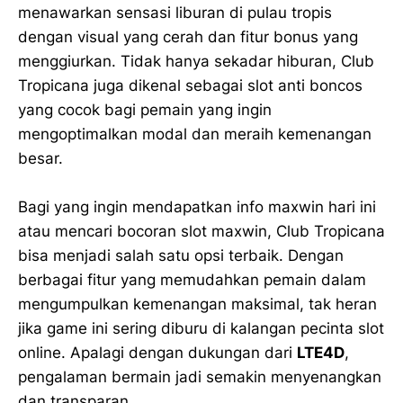
menawarkan sensasi liburan di pulau tropis
dengan visual yang cerah dan fitur bonus yang
menggiurkan. Tidak hanya sekadar hiburan, Club
Tropicana juga dikenal sebagai slot anti boncos
yang cocok bagi pemain yang ingin
mengoptimalkan modal dan meraih kemenangan
besar.
Bagi yang ingin mendapatkan info maxwin hari ini
atau mencari bocoran slot maxwin, Club Tropicana
bisa menjadi salah satu opsi terbaik. Dengan
berbagai fitur yang memudahkan pemain dalam
mengumpulkan kemenangan maksimal, tak heran
jika game ini sering diburu di kalangan pecinta slot
online. Apalagi dengan dukungan dari
LTE4D
,
pengalaman bermain jadi semakin menyenangkan
dan transparan.