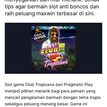
tips agar bermain slot anti boncos dan
raih peluang maxwin terbesar di sini.
Slot game Club Tropicana dari Pragmatic Play
menjadi pilihan menarik bagi para pemain yang
mencari pengalaman bermain dengan tema tropis
sekaligus peluang menang besar. Game ini