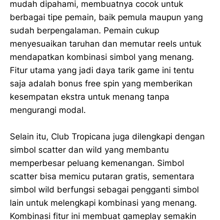
mudah dipahami, membuatnya cocok untuk
berbagai tipe pemain, baik pemula maupun yang
sudah berpengalaman. Pemain cukup
menyesuaikan taruhan dan memutar reels untuk
mendapatkan kombinasi simbol yang menang.
Fitur utama yang jadi daya tarik game ini tentu
saja adalah bonus free spin yang memberikan
kesempatan ekstra untuk menang tanpa
mengurangi modal.
Selain itu, Club Tropicana juga dilengkapi dengan
simbol scatter dan wild yang membantu
memperbesar peluang kemenangan. Simbol
scatter bisa memicu putaran gratis, sementara
simbol wild berfungsi sebagai pengganti simbol
lain untuk melengkapi kombinasi yang menang.
Kombinasi fitur ini membuat gameplay semakin