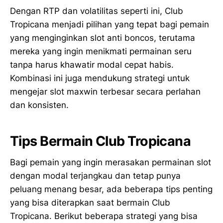
Dengan RTP dan volatilitas seperti ini, Club
Tropicana menjadi pilihan yang tepat bagi pemain
yang menginginkan slot anti boncos, terutama
mereka yang ingin menikmati permainan seru
tanpa harus khawatir modal cepat habis.
Kombinasi ini juga mendukung strategi untuk
mengejar slot maxwin terbesar secara perlahan
dan konsisten.
Tips Bermain Club Tropicana
Bagi pemain yang ingin merasakan permainan slot
dengan modal terjangkau dan tetap punya
peluang menang besar, ada beberapa tips penting
yang bisa diterapkan saat bermain Club
Tropicana. Berikut beberapa strategi yang bisa