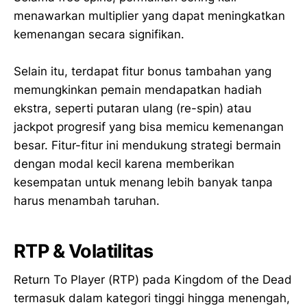
menawarkan multiplier yang dapat meningkatkan
kemenangan secara signifikan.
Selain itu, terdapat fitur bonus tambahan yang
memungkinkan pemain mendapatkan hadiah
ekstra, seperti putaran ulang (re-spin) atau
jackpot progresif yang bisa memicu kemenangan
besar. Fitur-fitur ini mendukung strategi bermain
dengan modal kecil karena memberikan
kesempatan untuk menang lebih banyak tanpa
harus menambah taruhan.
RTP & Volatilitas
Return To Player (RTP) pada Kingdom of the Dead
termasuk dalam kategori tinggi hingga menengah,