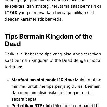
ekspektasi dan strategi, terutama saat bermain di
LTE4D
yang menawarkan berbagai pilihan slot
dengan karakteristik berbeda.
Tips Bermain Kingdom of the
Dead
Berikut ini beberapa tips yang bisa Anda terapkan
saat bermain Kingdom of the Dead dengan modal
terbatas:
Manfaatkan slot modal 10 ribu:
Mulai taruhan
minimal untuk memperpanjang durasi bermain
dan meminimalisir risiko kehilangan modal
secara cepat.
Perhatikan RTP slot:
Pilih mesin dengan RTP