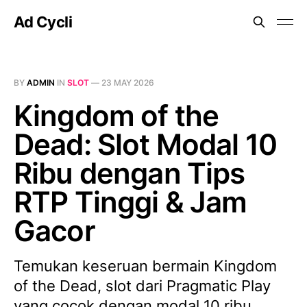
Ad Cycli
BY
ADMIN
IN
SLOT
—
23 MAY 2026
Kingdom of the
Dead: Slot Modal 10
Ribu dengan Tips
RTP Tinggi & Jam
Gacor
Temukan keseruan bermain Kingdom
of the Dead, slot dari Pragmatic Play
yang cocok dengan modal 10 ribu.