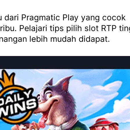
u dari Pragmatic Play yang cocok
u. Pelajari tips pilih slot RTP ti
enangan lebih mudah didapat.