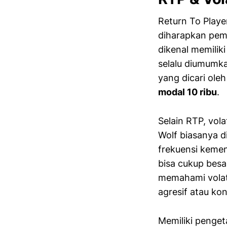
Return To Playe
diharapkan pema
dikenal memilik
selalu diumumka
yang dicari ole
modal 10 ribu
.
Selain RTP, vola
Wolf biasanya d
frekuensi kemen
bisa cukup besa
memahami volat
agresif atau kon
Memiliki penge