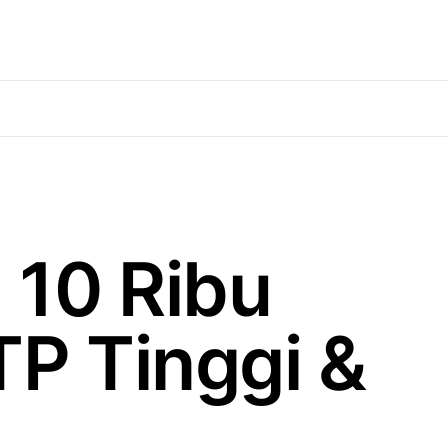
 10 Ribu
TP Tinggi &