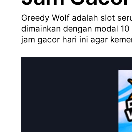
Greedy Wolf adalah slot ser
dimainkan dengan modal 10 rib
jam gacor hari ini agar kem