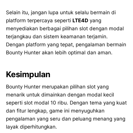
Selain itu, jangan lupa untuk selalu bermain di
platform terpercaya seperti
LTE4D
yang
menyediakan berbagai pilihan slot dengan modal
terjangkau dan sistem keamanan terjamin.
Dengan platform yang tepat, pengalaman bermain
Bounty Hunter akan lebih optimal dan aman.
Kesimpulan
Bounty Hunter merupakan pilihan slot yang
menarik untuk dimainkan dengan modal kecil
seperti slot modal 10 ribu. Dengan tema yang kuat
dan fitur lengkap, game ini menyuguhkan
pengalaman yang seru dan peluang menang yang
layak diperhitungkan.