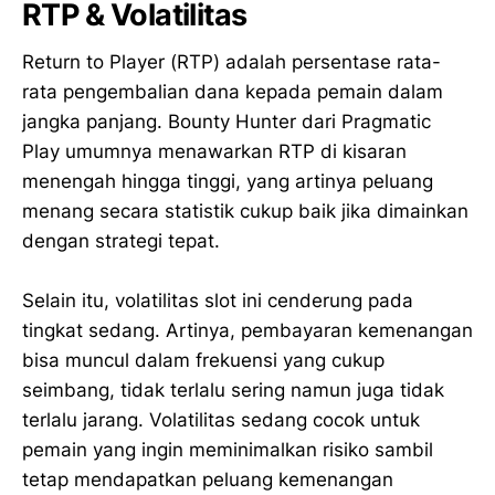
RTP & Volatilitas
Return to Player (RTP) adalah persentase rata-
rata pengembalian dana kepada pemain dalam
jangka panjang. Bounty Hunter dari Pragmatic
Play umumnya menawarkan RTP di kisaran
menengah hingga tinggi, yang artinya peluang
menang secara statistik cukup baik jika dimainkan
dengan strategi tepat.
Selain itu, volatilitas slot ini cenderung pada
tingkat sedang. Artinya, pembayaran kemenangan
bisa muncul dalam frekuensi yang cukup
seimbang, tidak terlalu sering namun juga tidak
terlalu jarang. Volatilitas sedang cocok untuk
pemain yang ingin meminimalkan risiko sambil
tetap mendapatkan peluang kemenangan