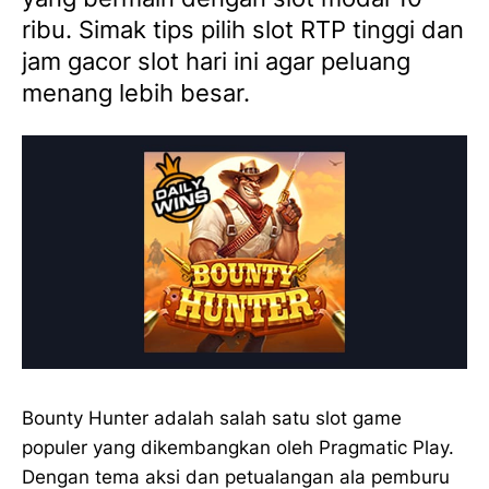
ribu. Simak tips pilih slot RTP tinggi dan
jam gacor slot hari ini agar peluang
menang lebih besar.
Bounty Hunter adalah salah satu slot game
populer yang dikembangkan oleh Pragmatic Play.
Dengan tema aksi dan petualangan ala pemburu