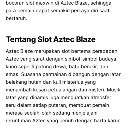
bocoran slot maxwin di Aztec Blaze, sehingga
para pemain dapat semakin percaya diri saat
bertaruh.
Tentang Slot Aztec Blaze
Aztec Blaze merupakan slot bertema peradaban
Aztec yang sarat dengan simbol-simbol budaya
kuno seperti patung dewa, batu berukir, dan
emas. Suasana permainan dibangun dengan latar
belakang hutan dan kuil misterius yang
menambah kesan petualangan dan misteri. Musik
latar yang dinamis juga menguatkan atmosfer
seru dalam setiap putaran, membuat pemain
merasa seolah-olah sedang menjelajahi
reruntuhan Aztec yang penuh dengan harta karun.