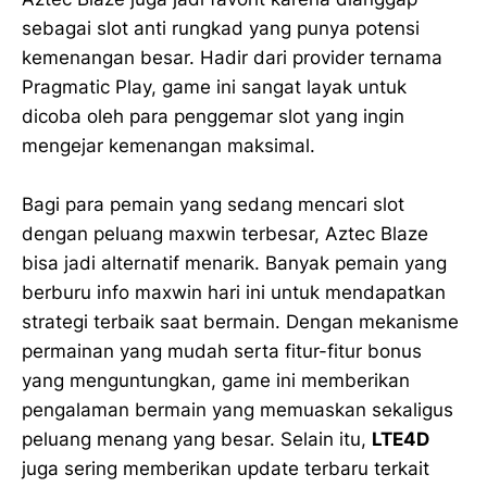
sebagai slot anti rungkad yang punya potensi
kemenangan besar. Hadir dari provider ternama
Pragmatic Play, game ini sangat layak untuk
dicoba oleh para penggemar slot yang ingin
mengejar kemenangan maksimal.
Bagi para pemain yang sedang mencari slot
dengan peluang maxwin terbesar, Aztec Blaze
bisa jadi alternatif menarik. Banyak pemain yang
berburu info maxwin hari ini untuk mendapatkan
strategi terbaik saat bermain. Dengan mekanisme
permainan yang mudah serta fitur-fitur bonus
yang menguntungkan, game ini memberikan
pengalaman bermain yang memuaskan sekaligus
peluang menang yang besar. Selain itu,
LTE4D
juga sering memberikan update terbaru terkait